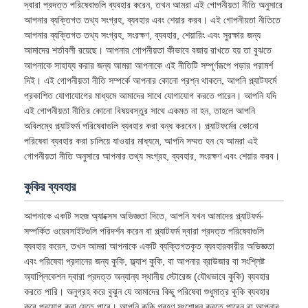
দ্বারা প্রদত্ত পরিষেবাগুলি ব্যবহার করেন, তখন আমরা এই গোপনীয়তা নীতি অনুসারে
আপনার ব্যক্তিগত তথ্য সংগ্রহ, ব্যবহার এবং শেয়ার করব। এই গোপনীয়তা নীতিতে
আপনার ব্যক্তিগত তথ্য সংগ্রহ, সংরক্ষণ, ব্যবহার, শেয়ারিং এবং সুরক্ষার জন্য
আমাদের শর্তাবলী রয়েছে। আপনার গোপনীয়তা কীভাবে বজায় রাখতে হয় তা বুঝতে
আপনাকে সাহায্য করার জন্য আমরা আপনাকে এই নীতিটি সম্পূর্ণরূপে পড়ার পরামর্শ
দিই। এই গোপনীয়তা নীতি সম্পর্কে আপনার কোনো প্রশ্ন থাকলে, আপনি প্ল্যাটফর্মে
প্রকাশিত যোগাযোগের মাধ্যমে আমাদের সাথে যোগাযোগ করতে পারেন। আপনি যদি
এই গোপনীয়তা নীতির কোনো বিষয়বস্তুর সাথে একমত না হন, তাহলে আপনি
অবিলম্বে প্ল্যাটফর্ম পরিষেবাগুলি ব্যবহার করা বন্ধ করবেন। প্ল্যাটফর্মের কোনো
পরিষেবা ব্যবহার করা চালিয়ে যাওয়ার মাধ্যমে, আপনি সম্মত হন যে আমরা এই
গোপনীয়তা নীতি অনুসারে আপনার তথ্য সংগ্রহ, ব্যবহার, সংরক্ষণ এবং শেয়ার করব।
কুকির ব্যবহার
আপনাকে একটি সহজ অ্যাক্সেস অভিজ্ঞতা দিতে, আপনি যখন আমাদের প্ল্যাটফর্ম-
সম্পর্কিত ওয়েবসাইটগুলি পরিদর্শন করেন বা প্ল্যাটফর্ম দ্বারা প্রদত্ত পরিষেবাগুলি
ব্যবহার করেন, তখন আমরা আপনাকে একটি ব্যক্তিগতকৃত ব্যবহারকারীর অভিজ্ঞতা
এবং পরিষেবা প্রদানের জন্য কুকি, ফ্ল্যাশ কুকি, বা আপনার ব্রাউজার বা সংশ্লিষ্ট
অ্যাপ্লিকেশন দ্বারা প্রদত্ত অন্যান্য স্থানীয় স্টোরেজ (যৌথভাবে কুকি) ব্যবহার
করতে পারি। অনুগ্রহ করে বুঝুন যে আমাদের কিছু পরিষেবা শুধুমাত্র কুকি ব্যবহার
করে প্রয়োগ করা যেতে পারে। আপনি কুকি গ্রহণ সংশোধন করতে পারেন বা আপনার