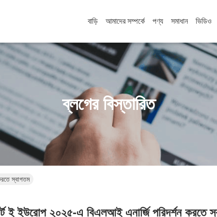
বাড়ি
আমাদের সম্পর্কে
পণ্য
সমাধান
ভিডিও
ব্লগের বিস্তারিত
 করতে স্বাগতম
্মার্ট ই ইউরোপ ২০২৫-এ বিএলআই এনার্জি পরিদর্শন করতে স