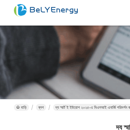
বাড়ি
ব্লগ
দ্য স্মার্ট ই ইউরোপ ২০২৫-এ বিএলআই এনার্জি পরিদর্শন
দ্য স