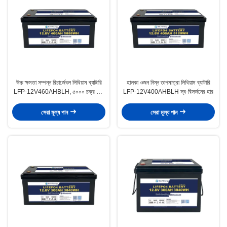
উচ্চ ক্ষমতা সম্পন্ন রিচার্জেবল লিথিয়াম ব্যাটারি
হালকা ওজন নিম্ন তাপমাত্রা লিথিয়াম ব্যাটারি
LFP-12V460AHBLH, ৫০০০ চক্র এবং
LFP-12V400AHBLH স্ব-বিসর্জনের হার
২০০A ডিসচার্জিং কারেন্ট সহ
সেরা মূল্য পান
সেরা মূল্য পান