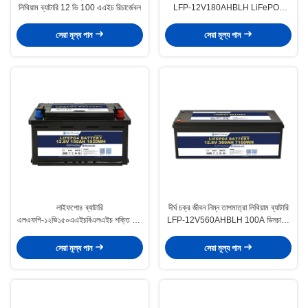
লিথিয়াম ব্যাটারি 12 ভি 100 এএইচ রিচার্জেবল
LFP-12V180AHBLH LiFePO4
দীর্ঘস্থায়ী শক্তি জন্য
সেরা মূল্য পান
সেরা মূল্য পান
লাইফপো৪ ব্যাটারি
দীর্ঘ চক্র জীবন নিম্ন তাপমাত্রা লিথিয়াম ব্যাটারি
এলএফপি-১২ভি১৫০এএইচবিএলএইচ শক্তি এবং
LFP-12V560AHBLH 100A ডিসচার্জিং
বহনযোগ্যতার নিখুঁত সমন্বয়
কারেন্টে 5000 চক্র সহ
সেরা মূল্য পান
সেরা মূল্য পান