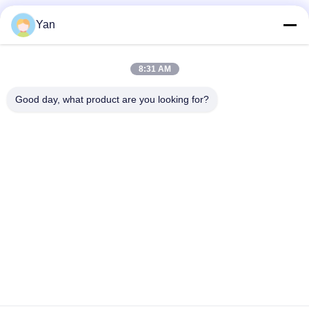
Yan
সোশ্যাল মিডিয়া
8:31 AM
দ্রুত যোগাযোগ
Good day, what product are you looking for?
টেলিফোন:
86-20-82038494
ই-মেইল
sales@szbely.com
ঠিকানা:
4/F, নং 1 বিল্ডিং, হুয়াওয়েই কেগু ইন্ডাস্ট্রি পার্ক, ডালিংশান টাউন, ডংগুয়ান, গুয়াংডং,
চীন। পিসি: 523000
গোপনীয়তা নীতি
|
সাইট ম্যাপ