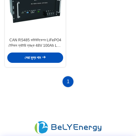
CAN RS485 কমিউনিকেশন LiFePO4
টেলিকম ব্যাটারি ব্যাঙ্ক 48V 100Ah LCD
সহ
সেরা মূল্য পান
1