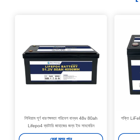
লিথিয়াম পূর্ণ ধারণক্ষমতা পরিবেশ বান্ধব 48v 80ah
শক্তি LiFe
Lifepo4 ব্যাটারি জাহাজের জন্য ইভ সাবমেরিন
সেরা মূল্য পান