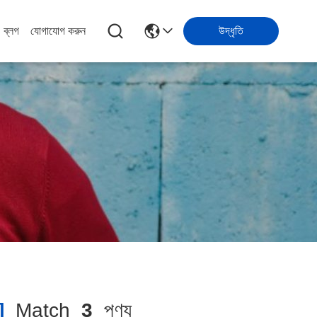
ব্লগ
যোগাযোগ করুন
উদ্ধৃতি
]
Match
3
পণ্য