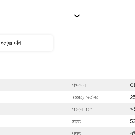
পণ্যের বর্ণনা
সাক্ষ্যদান:
C
নামমাত্র ভোল্টেজ:
2
সাইক্ল লাইফ:
> 
মাত্রা:
52
পাদান:
এব