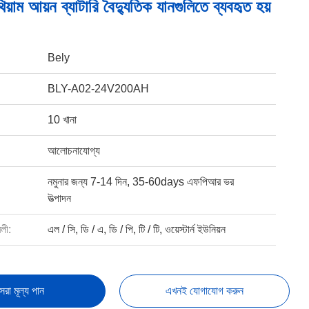
়াম আয়ন ব্যাটারি বৈদ্যুতিক যানগুলিতে ব্যবহৃত হয়
Bely
BLY-A02-24V200AH
10 খানা
আলোচনাযোগ্য
নমুনার জন্য 7-14 দিন, 35-60days এফপিআর ভর
উত্পাদন
বলী:
এল / সি, ডি / এ, ডি / পি, টি / টি, ওয়েস্টার্ন ইউনিয়ন
েরা মূল্য পান
এখনই যোগাযোগ করুন