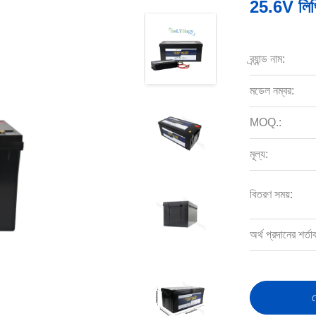
25.6V লিথিয
ব্র্যান্ড নাম:
মডেল নম্বর:
MOQ.:
মূল্য:
বিতরণ সময়:
অর্থ প্রদানের শর্তা
স