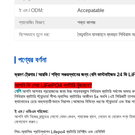
ই এম / ODM:
Accepatable
প্যাকেজিং বিবরণ:
শক্ত কাগজ
বিশেষভাবে তুলে ধরা:
বৈদ্যুতিন যানবাহনে ব্যবহৃত লিথিয়াম আয
পণ্যের বর্ণনা
ভ্রমণ ট্রেলার / আরভি / শক্তি সঞ্চয়স্থানের জন্য বেলি কাস্টমাইজড 24 ভি
আপনি কি সেরা LiFePO4 ব্যাটারি খুঁজছেন?
বেলি
আপনি আপনার প্রয়োজনের জন্য উচ্চ পারফরম্যান্স লিথিয়াম ব্যাটারি সর্বশেষ অফার
লিথিয়াম ব্যাটারি স্ট্যান্ডার্ড সীসা-অ্যাসিড ব্যাটারির আজীবন 5x অবধি।এই সিরিজটি তা
ক্যাথোডের চেয়ে অভ্যন্তরীণভাবে নিরাপদ।আমাদের বিভিন্ন ধরণের স্ট্যান্ডার্ড এবং উচ্চ 
ই এম / ওডিএম পরিষেবা:
আপনি যদি নিজের ব্র্যান্ডের লোগো যেমন কেবল, প্যাকেজ ব্যাগ, লেবেল বা যেকোন পণ্য 
যোগাযোগ করুন।
লিড-অ্যাসিড প্রতিস্থাপন Lifepo4 ব্যাটারি বৈশিষ্ট্য এবং বেনিফিট