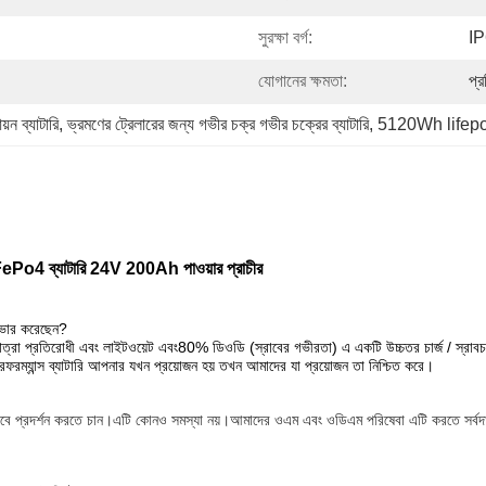
সুরক্ষা বর্গ:
I
যোগানের ক্ষমতা:
প্
়ন ব্যাটারি
, 
ভ্রমণের ট্রেলারের জন্য গভীর চক্র গভীর চক্রের ব্যাটারি
, 
5120Wh lifepo4
 LiFePo4 ব্যাটারি 24V 200Ah পাওয়ার প্রাচীর
 কভার করেছেন?
পমাত্রা প্রতিরোধী এবং লাইটওয়েট এবং
80% ডিওডি (স্রাবের গভীরতা) এ একটি উচ্চতর চার্জ / স্রা
পারফরম্যান্স ব্যাটারি আপনার যখন প্রয়োজন হয় তখন আমাদের যা প্রয়োজন তা নিশ্চিত করে।
হিসাবে প্রদর্শন করতে চান।এটি কোনও সমস্যা নয়।আমাদের ওএম এবং ওডিএম পরিষেবা এটি করতে সর্বদ