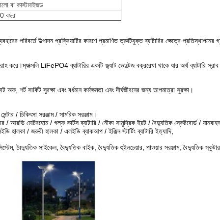
ালো বা কাস্টমাইজড
0 বছর
ের পরিবর্তে উত্পাদন প্রক্রিয়াটির কারণে প্রমাণিত ত্রুটিযুক্ত ব্যাটারির ক্ষেত্রে প্রতিস্থাপনের গ্যা
সরবরাহ করে।ম্যাক্সলি LiFePO4 ব্যাটারির একটি ফ্ল্যাট ভোল্টেজ বক্ররেখা থাকে যার অর্থ ব্যাটারি স
ট অফ, শর্ট সার্কিট সুরক্ষা এবং বর্ধমান কর্মক্ষমতা এবং দীর্ঘজীবনের জন্য তাপমাত্রা সুরক্ষা।
ন্টার / চিকিৎসা সরঞ্জাম / সামরিক সরঞ্জাম।
রিবার / আরভি মোটরহোম / গল্ফ কার্টস ব্যাটারি / নৌকা সামুদ্রিক ইয়ট / বৈদ্যুতিক স্কেটবোর্ড / যানবা
লইডি হালকা / জরুরী হালকা / এলইডি ব্যাকআপ / ইঞ্জিন স্টার্টিং ব্যাটারি ইত্যাদি,
িস্টেম, বৈদ্যুতিক সাইকেল, বৈদ্যুতিক বাইক, বৈদ্যুতিক হুইলচেয়ার, পাওয়ার সরঞ্জাম, বৈদ্যুতিক স্কু