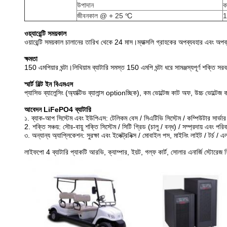
উপাদান
ক
জীবনকাল @ + 25 ℃
1
ওয়্যারেন্টি সময়কাল
ওয়ারেন্টি সময়কাল চালানের তারিখ থেকে 24 মাস।ম্যাক্সলি গ্রাহকের অপব্যবহার এবং অপব্যবহার
ক্ষমতা
150 এমপিয়ার ঘন্টা।লিথিয়াম ব্যাটারি সমস্ত 150 এমপি ঘন্টা ধরে সামঞ্জস্যপূর্ণ শক্তি 
স্মার্ট বিল্ট ইন বিএমএস
প্যাসিভ ব্যালেন্সিং (অ্যাক্টিভ ব্যালান্স optionচ্ছিক), কম ভোল্টেজ কাট অফ, উচ্চ ভোল্টেজ কা
আবেদন
LiFePO4 ব্যাটারি
১. ব্যাক-আপ সিস্টেম এবং ইউপিএস: টেলিকম বেস / সিএটিভি সিস্টেম / কম্পিউটার সার্ভার সে
2. শক্তি সঞ্চয়: সৌর-বায়ু শক্তি সিস্টেম / সিটি গ্রিড (চালু / বন্ধ) / সম্প্রদায় এবং প
৩. অন্যান্য অ্যাপ্লিকেশন: সুরক্ষা এবং ইলেক্ট্রনিক্স / মোবাইল পস, মাইনিং লাইট / টর্চ / এ
লাইফপো 4 ব্যাটারি প্যাকটি আরভি, ক্যাম্পার, ইয়ট, গল্ফ কার্ট, সোলার এনার্জি স্টোরেজ স