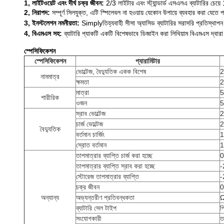
1, লাইটওয়েট এবং দীর্ঘ চক্র জীবন:
2/3 লাইটার এবং স্ট্যান্ডার্ড এসএলএ ব্যাটারির চেয়ে 
2, নিরাপদ: 
সম্পূর্ণ সিলযুক্ত, এটি স্পিলেবল না হওয়ায় যেকোন উপায়ে ব্যবহার করা যেতে 
3, ইনস্টলেশন নমনীয়তা:
Simplyতিহ্যবাহী সীসা অ্যাসিড ব্যাটারির সরাসরি প্রতিস্থাপন
4, বিএমএস সহ:
 ব্যাটারি প্যাকটি একটি বিশেষভাবে ডিজাইন করা লিথিয়াম বিএমএস দ্বারা সম্
স্পেসিফিকেশন
স্পেসিফিকেশন
প্যারামিটার
ভোল্টেজ, বৈদ্যুতিক একক বিশেষ
2
নামমাত্র
ক্ষমতা
2
মাত্রা
5
শারীরিক
ওজন
5
স্রাব ভোল্টেজ
2
চার্জ ভোল্টেজ
2
বৈদ্যুতিক
বর্তমান চার্জিং
স্রোত বর্তমান
তাপমাত্রার ব্যাপ্তি চার্জ করা হচ্ছে
0
তাপমাত্রার ব্যাপ্তি স্রাব করা হচ্ছে
-
স্টোরেজ তাপমাত্রার ব্যাপ্তি
-
চক্র জীবন
0
অন্যান্য
অভ্যন্তরীণ প্রতিবন্ধকতা
ব্যাটারি সেল টাইপ
প
সংযোগকারী
ত