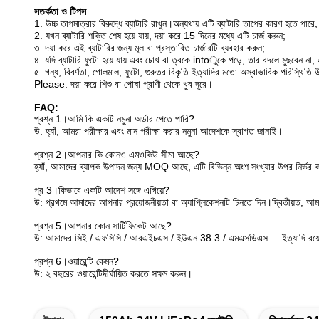
সতর্কতা ও টিপস
1. উচ্চ তাপমাত্রার বিরুদ্ধে ব্যাটারি রাখুন।অন্যথায় এটি ব্যাটারি তাপের কারণ হতে পারে, 
2. যখন ব্যাটারি শক্তি শেষ হয়ে যায়, দয়া করে 15 দিনের মধ্যে এটি চার্জ করুন;
৩. দয়া করে এই ব্যাটারির জন্য মূল বা প্রস্তাবিত চার্জারটি ব্যবহার করুন;
৪. যদি ব্যাটারি ফুটো হয়ে যায় এবং চোখ বা ত্বকে intoুকে পড়ে, তার বদলে মুছবেন না, এট
৫. গন্ধ, বিবর্ণতা, গোলমাল, ফুটো, গুরুতর বিকৃতি ইত্যাদির মতো অস্বাভাবিক পরিস্থিতি 
Please. দয়া করে শিশু বা পোষা প্রাণী থেকে খুব দূরে।
FAQ:
প্রশ্ন 1।আমি কি একটি নমুনা অর্ডার পেতে পারি?
উ: হ্যাঁ, আমরা পরীক্ষার এবং মান পরীক্ষা করার নমুনা আদেশকে স্বাগত জানাই।
প্রশ্ন 2।আপনার কি কোনও এমওকিউ সীমা আছে?
হ্যাঁ, আমাদের ব্যাপক উত্পাদন জন্য MOQ আছে, এটি বিভিন্ন অংশ সংখ্যার উপর নির্ভর 
প্র 3।কিভাবে একটি আদেশ সঙ্গে এগিয়ে?
উ: প্রথমে আমাদের আপনার প্রয়োজনীয়তা বা অ্যাপ্লিকেশনটি চিনতে দিন।দ্বিতীয়ত, আমরা আ
প্রশ্ন 5।আপনার কোন সার্টিফিকেট আছে?
উ: আমাদের সিই / এফসিসি / আরএইচএস / ইউএন 38.3 / এমএসডিএস ... ইত্যাদি রয়
প্রশ্ন 6।ওয়ারেন্টি কেমন?
উ: ২ বছরের ওয়ারেন্টিদীর্ঘায়িত করতে সক্ষম করুন।