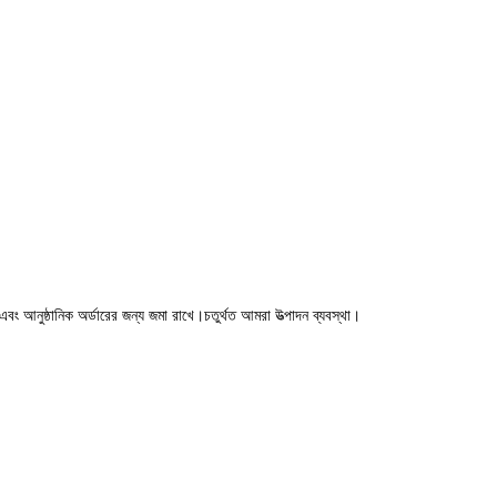
বং আনুষ্ঠানিক অর্ডারের জন্য জমা রাখে।চতুর্থত আমরা উত্পাদন ব্যবস্থা।