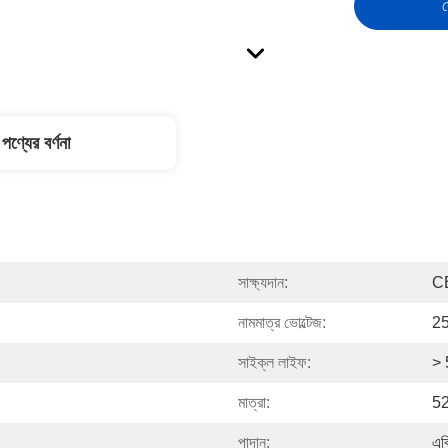
স
পণ্যের বর্ণনা
সাক্ষ্যদান:
C
নামমাত্র ভোল্টেজ:
2
সাইক্ল লাইফ:
> 
মাত্রা:
52
পাদান:
এব