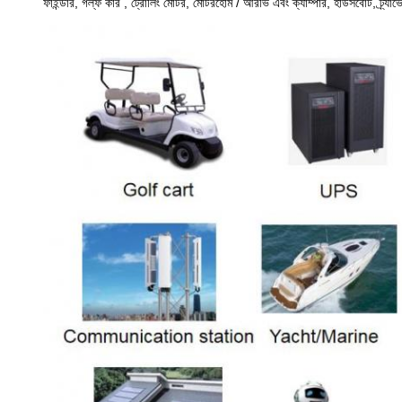
ফাইন্ডার, গল্ফ কার , ট্রোলিং মোটর, মোটরহোম / আরভি এবং ক্যাম্পার, হাউসবোট, ট্র্যা