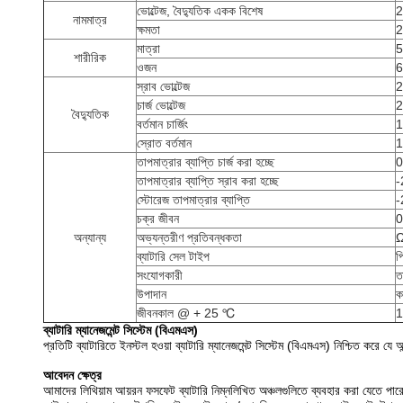
ভোল্টেজ, বৈদ্যুতিক একক বিশেষ
2
নামমাত্র
ক্ষমতা
2
মাত্রা
5
শারীরিক
ওজন
6
স্রাব ভোল্টেজ
2
চার্জ ভোল্টেজ
2
বৈদ্যুতিক
বর্তমান চার্জিং
স্রোত বর্তমান
তাপমাত্রার ব্যাপ্তি চার্জ করা হচ্ছে
0
তাপমাত্রার ব্যাপ্তি স্রাব করা হচ্ছে
-
স্টোরেজ তাপমাত্রার ব্যাপ্তি
-
চক্র জীবন
0
অন্যান্য
অভ্যন্তরীণ প্রতিবন্ধকতা
ব্যাটারি সেল টাইপ
প
সংযোগকারী
ত
উপাদান
ক
জীবনকাল @ + 25 ℃
1
ব্যাটারি ম্যানেজমেন্ট সিস্টেম (বিএমএস)
প্রতিটি ব্যাটারিতে ইনস্টল হওয়া ব্যাটারি ম্যানেজমেন্ট সিস্টেম (বিএমএস) নিশ্চিত করে য
আবেদন ক্ষেত্র
আমাদের লিথিয়াম আয়রন ফসফেট ব্যাটারি নিম্নলিখিত অঞ্চলগুলিতে ব্যবহার করা যেতে পার