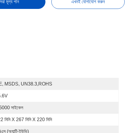
েরা মূল্য পান
এখনই যোগাযোগ করুন
E, MSDS, UN38.3,ROHS
5.6V
5000 সাইকেল
2 মিমি X 267 মিমি X 220 মিমি
িএস (অ্যান্টি-ইউভি)