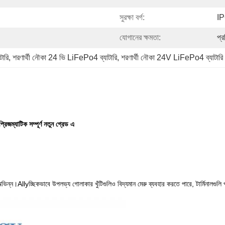
সুরক্ষা বর্গ:
I
যোগানের ক্ষমতা:
প্
ারি
, 
শরণার্থী নৌকা 24 ভি LiFePo4 ব্যাটারি
, 
শরণার্থী নৌকা 24V LiFePo4 ব্যাটা
জম্যাটিক সম্পূর্ণ নতুন গ্রেড এ
ন্ন।Allyচ্ছিকভাবে উপলভ্য গোলাকার খুঁটিগুলিও বিদ্যমান মেরু ব্যবহার করতে পারে, টার্মিনালগুলি পু