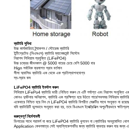
ব্যাটারি সুবিধা
উচ্চ কার্যকারিতা ট্র্যাকশন / স্টোরেজ ব্যাটারি
ইন্টিগ্রেটেড (বিএমএস) ব্যাটারি ম্যানেজমেন্ট সিস্টেম
নিরাপদ লিথিয়াম প্রযুক্তি (LiFePO4)
উচ্চ চক্রের জীবনকাল @ 5000 বারের চেয়ে বেশি 5000 বার
Hign সর্বাধিক ক্রমাগত স্রাব বর্তমান
সীসা অ্যাসিড ব্যাটারি এক থেকে এক প্রতিস্থাপনযোগ্য
স্ব-স্রাব কম
LiFePO4 ব্যাটারি ইনস্টল করুন
লিথিয়াম LiFePo4 ব্যাটারি ভারী।নিশ্চিত করুন যে এটি পর্যাপ্ত এবং নিরাপদ সংযুক্তি এব
কোনও দুর্ঘটনায় অনিরাপদ, ব্যাটারি এক প্রক্ষিপ্ত হয়ে উঠতে পারে!সবসময় লিথিয়াম ব্যাটা
একেবারে নিশ্চিত হয়ে নিন যে LiFePO4 ব্যাটারি বিপরীত মেরুটির সাথে সংযুক্ত না রয়ে
যদি ব্যাটারিটি ভুলভাবে সংযুক্ত করা হয়, তবে বিএমএস ইলেক্ট্রনিক্স অপূরণীয়ভাবে ক্ষত
গুরুত্বপূর্ণ নির্দেশাবলী
ডিলারের সাথে পরামর্শ না করে LiFePO4 ব্যাটারি খুলবেন না।ব্যাটারির অননুমোদিত খোলার
Application কেবলমাত্র সেই অ্যাপ্লিকেশনটির জন্য ব্যাটারি ব্যবহার করুন যার জন্য এট