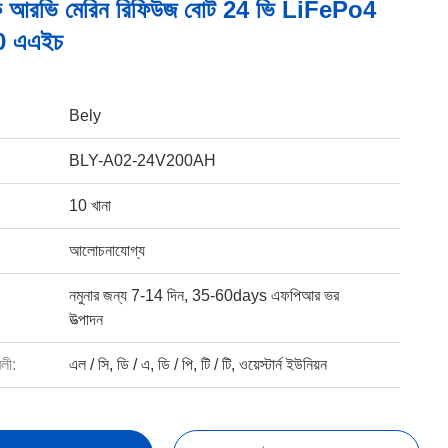
টিক আরভি মেরিন রিফিউজ বোট 24 ভি LiFePo4
00 এএইচ
Bely
BLY-A02-24V200AH
10 খানা
আলোচনাযোগ্য
নমুনার জন্য 7-14 দিন, 35-60days এফপিআর ভর
উত্পাদন
বলী:
এল / সি, ডি / এ, ডি / পি, টি / টি, ওয়েস্টার্ন ইউনিয়ন