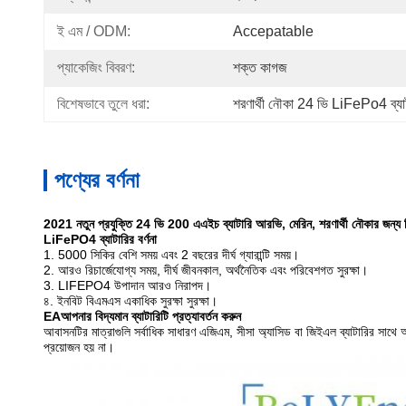
ই এম / ODM:
Accepatable
প্যাকেজিং বিবরণ:
শক্ত কাগজ
বিশেষভাবে তুলে ধরা:
শরণার্থী নৌকা 24 ভি LiFePo4 ব্যাট
পণ্যের বর্ণনা
2021 নতুন প্রযুক্তি 24 ভি 200 এএইচ ব্যাটারি আরভি, মেরিন, শরণার্থী নৌকার জন্য প্রি
LiFePO4 ব্যাটারির বর্ণনা
1. 5000 সিকির বেশি সময় এবং 2 বছরের দীর্ঘ গ্যারান্টি সময়।
2. আরও রিচার্জেযোগ্য সময়, দীর্ঘ জীবনকাল, অর্থনৈতিক এবং পরিবেশগত সুরক্ষা।
3. LIFEPO4 উপাদান আরও নিরাপদ।
৪. ইনবিট বিএমএস একাধিক সুরক্ষা সুরক্ষা।
EA
আপনার বিদ্যমান ব্যাটারিটি প্রত্যাবর্তন করুন
আবাসনটির মাত্রাগুলি সর্বাধিক সাধারণ এজিএম, সীসা অ্যাসিড বা জিইএল ব্যাটারির সাথে অভি
প্রয়োজন হয় না।