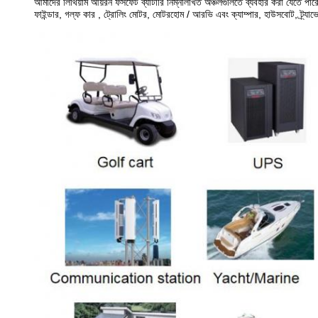
আমাদের লিথিয়াম আয়রন ফসফেট ব্যাটারি নিম্নলিখিত অঞ্চলগুলিতে ব্যবহার করা যেতে পার
ফাইন্ডার, গল্ফ কার , ট্রোলিং মোটর, মোটরহোম / আরভি এবং ক্যাম্পার, হাউসবোট, ট্র্যা