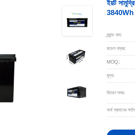
ইয়ট সামুদ্
3840Wh
ব্র্যান্ড নাম:
মডেল নম্বর:
MOQ.:
মূল্য:
বিতরণ সময়:
অর্থ প্রদানের শর্তা