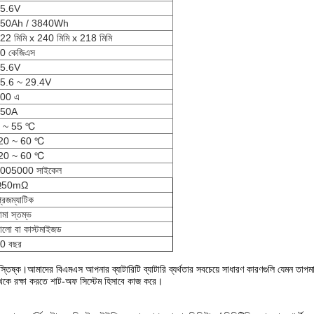
5.6V
50Ah / 3840Wh
22 মিমি x 240 মিমি x 218 মিমি
0 কেজিএস
5.6V
5.6 ~ 29.4V
00 এ
150A
 ~ 55 ℃
20 ~ 60 ℃
20 ~ 60 ℃
005000 সাইকেল
Ω50mΩ
্রিজম্যাটিক
ামা স্তম্ভ
ালো বা কাস্টমাইজড
0 বছর
র মস্তিষ্ক।আমাদের বিএমএস আপনার ব্যাটারিটি ব্যাটারি ব্যর্থতার সবচেয়ে সাধারণ কারণগুলি যেমন তাপ
 থেকে রক্ষা করতে শাট-অফ সিস্টেম হিসাবে কাজ করে।