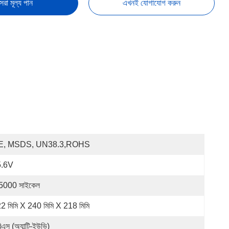
েরা মূল্য পান
এখনই যোগাযোগ করুন
E, MSDS, UN38.3,ROHS
5.6V
5000 সাইকেল
2 মিমি X 240 মিমি X 218 মিমি
িএস (অ্যান্টি-ইউভি)