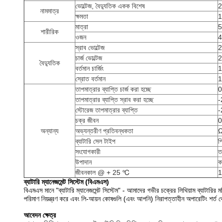
ভোল্টেজ, বৈদ্যুতিক একক বিশেষ
2
নামমাত্র
ক্ষমতা
1
মাত্রা
5
শারীরিক
ওজন
4
স্রাব ভোল্টেজ
2
চার্জ ভোল্টেজ
2
বৈদ্যুতিক
বর্তমান চার্জিং
1
স্রোত বর্তমান
তাপমাত্রার ব্যাপ্তি চার্জ করা হচ্ছে
0
তাপমাত্রার ব্যাপ্তি স্রাব করা হচ্ছে
-
স্টোরেজ তাপমাত্রার ব্যাপ্তি
-
চক্র জীবন
0
অন্যান্য
অভ্যন্তরীণ প্রতিবন্ধকতা
ব্যাটারি সেল টাইপ
প
সংযোগকারী
ত
উপাদান
ক
জীবনকাল @ + 25 ℃
1
ব্যাটারি ম্যানেজমেন্ট সিস্টেম (বিএমএস)
বিএমএস মানে "ব্যাটারি ম্যানেজমেন্ট সিস্টেম" - আমাদের গভীর চক্রের লিথিয়াম ব্যাটারি
পরিমাণ নিয়ন্ত্রণ করে এবং লি-আয়ন কোষগুলি (এবং আপনি) নিরাপত্তাহীন অপারেটিং শর্ত
আবেদন ক্ষেত্র