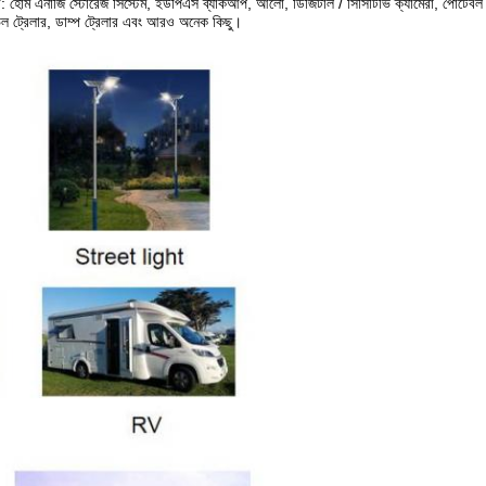
ে: হোম এনার্জি স্টোরেজ সিস্টেম, ইউপিএস ব্যাকআপ, আলো, ডিজিটাল / সিসিটিভি ক্যামেরা, পোর্টেবল
ভেল ট্রেলার, ডাম্প ট্রেলার এবং আরও অনেক কিছু।