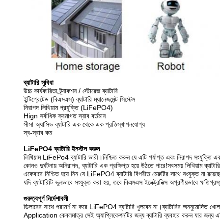
ব্যাটারি সুবিধা
উচ্চ কার্যকারিতা ট্র্যাকশন / স্টোরেজ ব্যাটারি
ইন্টিগ্রেটেড (বিএমএস) ব্যাটারি ম্যানেজমেন্ট সিস্টেম
নিরাপদ লিথিয়াম প্রযুক্তি (LiFePO4)
Hign সর্বাধিক ক্রমাগত স্রাব বর্তমান
সীসা অ্যাসিড ব্যাটারি এক থেকে এক প্রতিস্থাপনযোগ্য
স্ব-স্রাব কম
LiFePO4 ব্যাটারি ইনস্টল করুন
লিথিয়াম LiFePo4 ব্যাটারি ভারী।নিশ্চিত করুন যে এটি পর্যাপ্ত এবং নিরাপদ সংযুক্তি এব
কোনও দুর্ঘটনায় অনিরাপদ, ব্যাটারি এক প্রক্ষিপ্ত হয়ে উঠতে পারে!সবসময় লিথিয়াম ব্যাটা
একেবারে নিশ্চিত হয়ে নিন যে LiFePO4 ব্যাটারি বিপরীত মেরুটির সাথে সংযুক্ত না রয়ে
যদি ব্যাটারিটি ভুলভাবে সংযুক্ত করা হয়, তবে বিএমএস ইলেক্ট্রনিক্স অপূরণীয়ভাবে ক্ষত
গুরুত্বপূর্ণ নির্দেশাবলী
ডিলারের সাথে পরামর্শ না করে LiFePO4 ব্যাটারি খুলবেন না।ব্যাটারির অননুমোদিত খোলার
Application কেবলমাত্র সেই অ্যাপ্লিকেশনটির জন্য ব্যাটারি ব্যবহার করুন যার জন্য এট