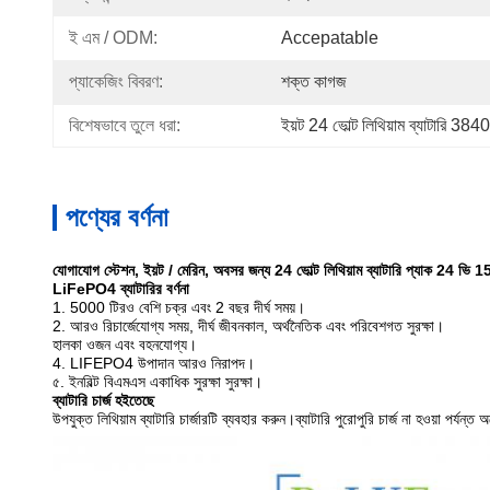
ই এম / ODM:
Accepatable
প্যাকেজিং বিবরণ:
শক্ত কাগজ
বিশেষভাবে তুলে ধরা:
ইয়ট 24 ভোল্ট লিথিয়াম ব্যাটারি 3
পণ্যের বর্ণনা
যোগাযোগ স্টেশন, ইয়ট / মেরিন, অবসর জন্য 24 ভোল্ট লিথিয়াম ব্যাটারি প্যাক 24 ভি
LiFePO4 ব্যাটারির বর্ণনা
1. 5000 টিরও বেশি চক্র এবং 2 বছর দীর্ঘ সময়।
2. আরও রিচার্জেযোগ্য সময়, দীর্ঘ জীবনকাল, অর্থনৈতিক এবং পরিবেশগত সুরক্ষা।
হালকা ওজন এবং বহনযোগ্য।
4. LIFEPO4 উপাদান আরও নিরাপদ।
৫. ইনবিল্ট বিএমএস একাধিক সুরক্ষা সুরক্ষা।
ব্যাটারি চার্জ হইতেছে
উপযুক্ত লিথিয়াম ব্যাটারি চার্জারটি ব্যবহার করুন।ব্যাটারি পুরোপুরি চার্জ না হওয়া পর্যন্ত 