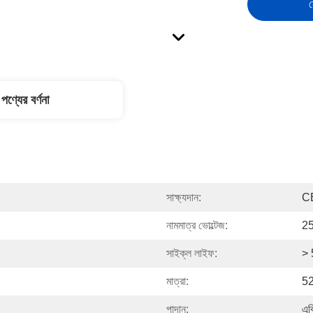
স
পণ্যের বর্ণনা
সাক্ষ্যদান:
C
নামমাত্র ভোল্টেজ:
2
সাইক্ল লাইফ:
> 
মাত্রা:
52
পাদান:
এব