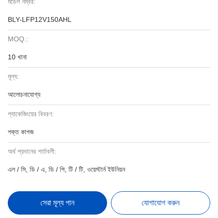
মডেল নম্বর:
BLY-LFP12V150AHL
MOQ.:
10 খানা
মূল্য:
আলোচনাযোগ্য
প্যাকেজিংয়ের বিবরণ:
শক্ত কাগজ
অর্থ প্রদানের শর্তাবলী:
এল / সি, ডি / এ, ডি / পি, টি / টি, ওয়েস্টার্ন ইউনিয়ন
সেরা মূল্য পান
যোগাযোগ করুন