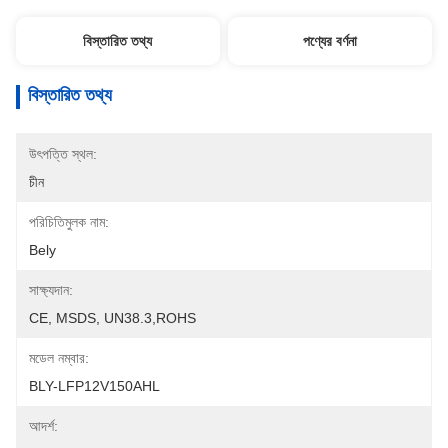
বিস্তারিত তথ্য
পণ্যের বর্ণনা
বিস্তারিত তথ্য
উৎপত্তি স্থল:
চীন
পরিচিতিমুলক নাম:
Bely
সাক্ষ্যদান:
CE, MSDS, UN38.3,ROHS
মডেল নম্বার:
BLY-LFP12V150AHL
আদর্শ: