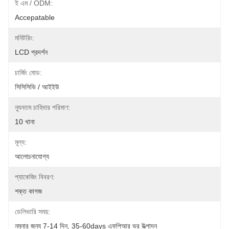
ই এম / ODM:
Accepatable
মনিটরিং:
LCD প্রদর্শন
চার্জিং মোড:
সিসিসিভি / আইইউ
ন্যূনতম চাহিদার পরিমাণ:
10 খানা
মূল্য:
আলোচনাযোগ্য
প্যাকেজিং বিবরণ:
শক্ত কাগজ
ডেলিভারি সময়:
নমুনার জন্য 7-14 দিন, 35-60days এফপিআর ভর উত্পাদন