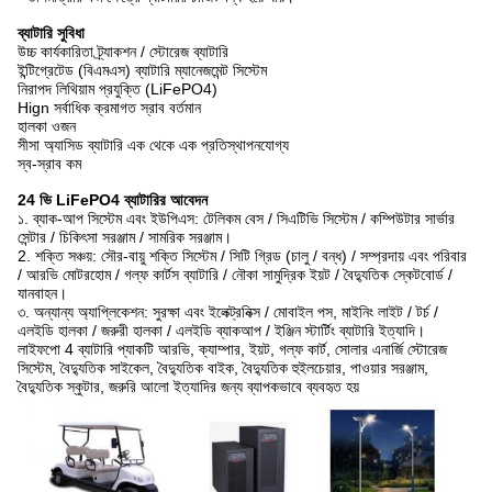
ব্যাটারি সুবিধা
উচ্চ কার্যকারিতা ট্র্যাকশন / স্টোরেজ ব্যাটারি
ইন্টিগ্রেটেড (বিএমএস) ব্যাটারি ম্যানেজমেন্ট সিস্টেম
নিরাপদ লিথিয়াম প্রযুক্তি (LiFePO4)
Hign সর্বাধিক ক্রমাগত স্রাব বর্তমান
হালকা ওজন
সীসা অ্যাসিড ব্যাটারি এক থেকে এক প্রতিস্থাপনযোগ্য
স্ব-স্রাব কম
24 ভি LiFePO4 ব্যাটারির আবেদন
১. ব্যাক-আপ সিস্টেম এবং ইউপিএস: টেলিকম বেস / সিএটিভি সিস্টেম / কম্পিউটার সার্ভার
সেন্টার / চিকিৎসা সরঞ্জাম / সামরিক সরঞ্জাম।
2. শক্তি সঞ্চয়: সৌর-বায়ু শক্তি সিস্টেম / সিটি গ্রিড (চালু / বন্ধ) / সম্প্রদায় এবং পরিবার
/ আরভি মোটরহোম / গল্ফ কার্টস ব্যাটারি / নৌকা সামুদ্রিক ইয়ট / বৈদ্যুতিক স্কেটবোর্ড /
যানবাহন।
৩. অন্যান্য অ্যাপ্লিকেশন: সুরক্ষা এবং ইলেক্ট্রনিক্স / মোবাইল পস, মাইনিং লাইট / টর্চ /
এলইডি হালকা / জরুরী হালকা / এলইডি ব্যাকআপ / ইঞ্জিন স্টার্টিং ব্যাটারি ইত্যাদি।
লাইফপো 4 ব্যাটারি প্যাকটি আরভি, ক্যাম্পার, ইয়ট, গল্ফ কার্ট, সোলার এনার্জি স্টোরেজ
সিস্টেম, বৈদ্যুতিক সাইকেল, বৈদ্যুতিক বাইক, বৈদ্যুতিক হুইলচেয়ার, পাওয়ার সরঞ্জাম,
বৈদ্যুতিক স্কুটার, জরুরি আলো ইত্যাদির জন্য ব্যাপকভাবে ব্যবহৃত হয়