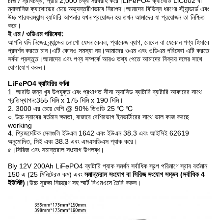
চার্জ / স্রাবচক্র, প্রায় 2,000 চক্র সরবরাহ করে।LiFePO4 ক্যাথোড LiCo02 বা
ম্যাঙ্গানিজ ক্যাথোডের চেয়ে অভ্যন্তরীণভাবে নিরাপদ।আমাদের বিভিন্ন ধরণের স্ট্যান্ডার্ড এবং
উচ্চ পারফরম্যান্স ব্যাটারি আপনার যখন প্রয়োজন হয় তখন আমাদের যা প্রয়োজন তা নিশ্চিত
করে।
ই এম / ওডিএম পরিষেবা:
আপনি যদি নিজের ব্র্যান্ডের লোগো যেমন কেবল, প্যাকেজ ব্যাগ, লেবেল বা যেকোন পণ্য হিসাবে
প্রদর্শন করতে চান।এটি কোনও সমস্যা নয়।আমাদের ওএম এবং ওডিএম পরিষেবা এটি করতে
সর্বদা প্রস্তুত।আমাদের এবং পণ্য সম্পর্কে আরও তথ্য পেতে আমাদের বিক্রয় দলের সাথে
যোগাযোগ করুন।
LiFePO4 ব্যাটারির বর্ণনা
1. আরভি জন্য খুব উপযুক্ত এবং প্রথাগত সীসা অ্যাসিড ব্যাটারি ব্যাটারি আকারের সাথে
প্রতিস্থাপন:
355 মিমি x 175 মিমি x 190 মিমি।
2. 3000 এর চেয়ে বেশি @ 90% ডিওডি 25 ℃ ℃
৩. উচ্চ স্রাবের বর্তমান ক্ষমতা, বাজারে বেশিরভাগ ইনভার্টারের সাথে ভাল কাজ করছে
working
4. প্রিজমেটিক সেলগুলি ইউএল 1642 এবং ইউএন 38.3 এবং আইসিই 62619
অনুমোদিত, সিই এবং 38.3 এবং এমএসডিএস প্যাক করে।
৫
।সিরিজ এবং সমান্তরাল সংযোগ উপলব্ধ।
Bly 12V 200Ah LiFePO4 ব্যাটারি প্যাক সমর্থন সর্বাধিক স্বল্প পরিমাণে স্রাব বর্তমান
150 এ (25 মিনিটেরও কম) এবং
সমান্তরাল সংযোগ বা সিরিজ সংযোগ সম্ভব (সর্বাধিক 4
ইউনিট)
।উচ্চ সুরক্ষা নিয়ন্ত্রণ সহ স্মার্ট বিএমএসে তৈরি করুন।