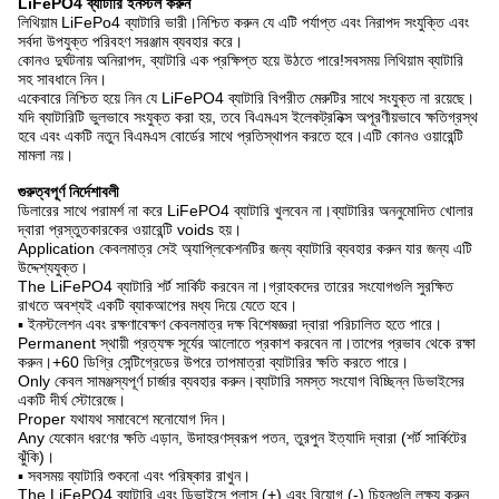
LiFePO4 ব্যাটারি ইনস্টল করুন
লিথিয়াম LiFePo4 ব্যাটারি ভারী।নিশ্চিত করুন যে এটি পর্যাপ্ত এবং নিরাপদ সংযুক্তি এবং
সর্বদা উপযুক্ত পরিবহণ সরঞ্জাম ব্যবহার করে।
কোনও দুর্ঘটনায় অনিরাপদ, ব্যাটারি এক প্রক্ষিপ্ত হয়ে উঠতে পারে!সবসময় লিথিয়াম ব্যাটারি
সহ সাবধানে নিন।
একেবারে নিশ্চিত হয়ে নিন যে LiFePO4 ব্যাটারি বিপরীত মেরুটির সাথে সংযুক্ত না রয়েছে।
যদি ব্যাটারিটি ভুলভাবে সংযুক্ত করা হয়, তবে বিএমএস ইলেকট্রনিক্স অপূরণীয়ভাবে ক্ষতিগ্রস্থ
হবে এবং একটি নতুন বিএমএস বোর্ডের সাথে প্রতিস্থাপন করতে হবে।এটি কোনও ওয়ারেন্টি
মামলা নয়।
গুরুত্বপূর্ণ নির্দেশাবলী
ডিলারের সাথে পরামর্শ না করে LiFePO4 ব্যাটারি খুলবেন না।ব্যাটারির অননুমোদিত খোলার
দ্বারা প্রস্তুতকারকের ওয়ারেন্টি voids হয়।
Application কেবলমাত্র সেই অ্যাপ্লিকেশনটির জন্য ব্যাটারি ব্যবহার করুন যার জন্য এটি
উদ্দেশ্যযুক্ত।
The LiFePO4 ব্যাটারি শর্ট সার্কিট করবেন না।গ্রাহকদের তারের সংযোগগুলি সুরক্ষিত
রাখতে অবশ্যই একটি ব্যাকআপের মধ্য দিয়ে যেতে হবে।
▪ ইনস্টলেশন এবং রক্ষণাবেক্ষণ কেবলমাত্র দক্ষ বিশেষজ্ঞরা দ্বারা পরিচালিত হতে পারে।
Permanent স্থায়ী প্রত্যক্ষ সূর্যের আলোতে প্রকাশ করবেন না।তাপের প্রভাব থেকে রক্ষা
করুন।+60 ডিগ্রি সেন্টিগ্রেডের উপরে তাপমাত্রা ব্যাটারির ক্ষতি করতে পারে।
Only কেবল সামঞ্জস্যপূর্ণ চার্জার ব্যবহার করুন।ব্যাটারি সমস্ত সংযোগ বিচ্ছিন্ন ডিভাইসের
একটি দীর্ঘ স্টোরেজে।
Proper যথাযথ সমাবেশে মনোযোগ দিন।
Any যেকোন ধরণের ক্ষতি এড়ান, উদাহরণস্বরূপ পতন, তুরপুন ইত্যাদি দ্বারা (শর্ট সার্কিটের
ঝুঁকি)।
▪ সবসময় ব্যাটারি শুকনো এবং পরিষ্কার রাখুন।
The LiFePO4 ব্যাটারি এবং ডিভাইসে প্লাস (+) এবং বিয়োগ (-) চিহ্নগুলি লক্ষ্য করুন