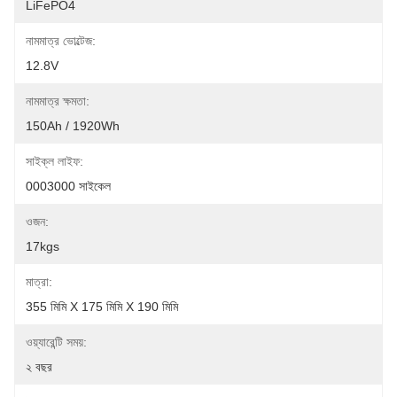
LiFePO4
নামমাত্র ভোল্টেজ:
12.8V
নামমাত্র ক্ষমতা:
150Ah / 1920Wh
সাইক্ল লাইফ:
0003000 সাইকেল
ওজন:
17kgs
মাত্রা:
355 মিমি X 175 মিমি X 190 মিমি
ওয়্যারেন্টি সময়:
২ বছর