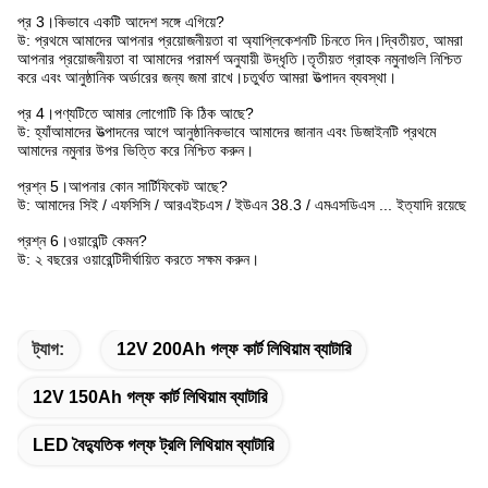
প্র 3।কিভাবে একটি আদেশ সঙ্গে এগিয়ে?
উ: প্রথমে আমাদের আপনার প্রয়োজনীয়তা বা অ্যাপ্লিকেশনটি চিনতে দিন।দ্বিতীয়ত, আমরা
আপনার প্রয়োজনীয়তা বা আমাদের পরামর্শ অনুযায়ী উদ্ধৃতি।তৃতীয়ত গ্রাহক নমুনাগুলি নিশ্চিত
করে এবং আনুষ্ঠানিক অর্ডারের জন্য জমা রাখে।চতুর্থত আমরা উত্পাদন ব্যবস্থা।
প্র 4।পণ্যটিতে আমার লোগোটি কি ঠিক আছে?
উ: হ্যাঁআমাদের উত্পাদনের আগে আনুষ্ঠানিকভাবে আমাদের জানান এবং ডিজাইনটি প্রথমে
আমাদের নমুনার উপর ভিত্তি করে নিশ্চিত করুন।
প্রশ্ন 5।আপনার কোন সার্টিফিকেট আছে?
উ: আমাদের সিই / এফসিসি / আরএইচএস / ইউএন 38.3 / এমএসডিএস ... ইত্যাদি রয়েছে
প্রশ্ন 6।ওয়ারেন্টি কেমন?
উ: ২ বছরের ওয়ারেন্টিদীর্ঘায়িত করতে সক্ষম করুন।
ট্যাগ:
12V 200Ah গল্ফ কার্ট লিথিয়াম ব্যাটারি
12V 150Ah গল্ফ কার্ট লিথিয়াম ব্যাটারি
LED বৈদ্যুতিক গল্ফ ট্রলি লিথিয়াম ব্যাটারি