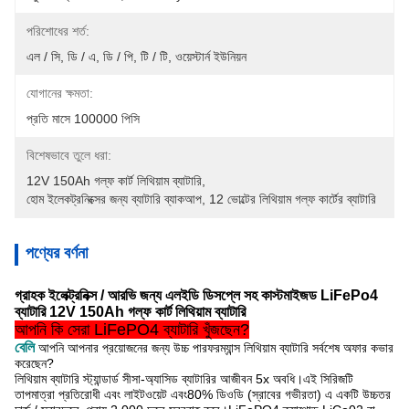
পরিশোধের শর্ত:
এল / সি, ডি / এ, ডি / পি, টি / টি, ওয়েস্টার্ন ইউনিয়ন
যোগানের ক্ষমতা:
প্রতি মাসে 100000 পিসি
বিশেষভাবে তুলে ধরা:
12V 150Ah গল্ফ কার্ট লিথিয়াম ব্যাটারি
, 
হোম ইলেকট্রনিক্সের জন্য ব্যাটারি ব্যাকআপ
, 
12 ভোল্টের লিথিয়াম গল্ফ কার্টের ব্যাটারি
পণ্যের বর্ণনা
গ্রাহক ইলেক্ট্রনিক্স / আরভি জন্য এলইডি ডিসপ্লে সহ কাস্টমাইজড LiFePo4
ব্যাটারি 12V 150Ah গল্ফ কার্ট লিথিয়াম ব্যাটারি
আপনি কি সেরা LiFePO4 ব্যাটারি খুঁজছেন?
বেলি
আপনি আপনার প্রয়োজনের জন্য উচ্চ পারফরম্যান্স লিথিয়াম ব্যাটারি সর্বশেষ অফার কভার
করেছেন?
লিথিয়াম ব্যাটারি স্ট্যান্ডার্ড সীসা-অ্যাসিড ব্যাটারির আজীবন 5x অবধি।এই সিরিজটি
তাপমাত্রা প্রতিরোধী এবং লাইটওয়েট এবং
80% ডিওডি (স্রাবের গভীরতা) এ একটি উচ্চতর