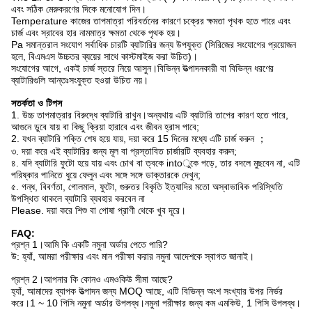
এবং সঠিক মেরুকরণের দিকে মনোযোগ দিন।
Temperature কাজের তাপমাত্রা পরিবর্তনের কারণে চক্রের ক্ষমতা পৃথক হতে পারে এবং
চার্জ এবং স্রাবের হার নামমাত্র ক্ষমতা থেকে পৃথক হয়।
Pa সমান্তরাল সংযোগ সর্বাধিক চারটি ব্যাটারির জন্য উপযুক্ত (সিরিজের সংযোগের প্রয়োজন
হলে, বিএমএস উচ্চতর ব্যয়ের সাথে কাস্টমাইজ করা উচিত)।
সংযোগের আগে, একই চার্জ স্তরে নিয়ে আসুন।বিভিন্ন উত্পাদনকারী বা বিভিন্ন ধরণের
ব্যাটারিগুলি আন্তঃসংযুক্ত হওয়া উচিত নয়।
সতর্কতা ও টিপস
1. উচ্চ তাপমাত্রার বিরুদ্ধে ব্যাটারি রাখুন।অন্যথায় এটি ব্যাটারি তাপের কারণ হতে পারে,
আগুনে ডুবে যায় বা কিছু ক্রিয়া হারাবে এবং জীবন হ্রাস পাবে;
2. যখন ব্যাটারি শক্তি শেষ হয়ে যায়, দয়া করে 15 দিনের মধ্যে এটি চার্জ করুন ；
৩. দয়া করে এই ব্যাটারির জন্য মূল বা প্রস্তাবিত চার্জারটি ব্যবহার করুন;
৪. যদি ব্যাটারি ফুটো হয়ে যায় এবং চোখ বা ত্বকে intoুকে পড়ে, তার বদলে মুছবেন না, এটি
পরিষ্কার পানিতে ধুয়ে ফেলুন এবং সঙ্গে সঙ্গে ডাক্তারকে দেখুন;
৫. গন্ধ, বিবর্ণতা, গোলমাল, ফুটো, গুরুতর বিকৃতি ইত্যাদির মতো অস্বাভাবিক পরিস্থিতি
উপস্থিত থাকলে ব্যাটারি ব্যবহার করবেন না
Please. দয়া করে শিশু বা পোষা প্রাণী থেকে খুব দূরে।
FAQ:
প্রশ্ন 1।আমি কি একটি নমুনা অর্ডার পেতে পারি?
উ: হ্যাঁ, আমরা পরীক্ষার এবং মান পরীক্ষা করার নমুনা আদেশকে স্বাগত জানাই।
প্রশ্ন 2।আপনার কি কোনও এমওকিউ সীমা আছে?
হ্যাঁ, আমাদের ব্যাপক উত্পাদন জন্য MOQ আছে, এটি বিভিন্ন অংশ সংখ্যার উপর নির্ভর
করে।1 ~ 10 পিসি নমুনা অর্ডার উপলব্ধ।নমুনা পরীক্ষার জন্য কম এমকিউ, 1 পিসি উপলব্ধ।