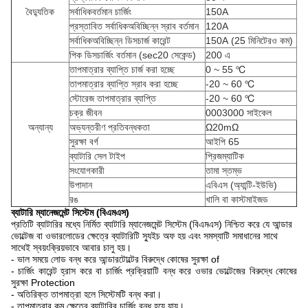
বৈদ্যুতিক
সর্বাধিকবর্তমান চার্জিং
150A
প্রস্তাবিত সর্বাধিকঅবিচ্ছিন্ন স্রাব বর্তমান
120A
সর্বাধিকঅবিচ্ছিন্ন ডিসচার্জ কারেন্ট
150A
(25 মিনিটেরও কম)
পিক ডিসচার্জিং বর্তমান (sec20 সেকেন্ড)
200 এ
তাপমাত্রার ব্যাপ্তি চার্জ করা হচ্ছে
0 ~ 55 ℃
তাপমাত্রার ব্যাপ্তি স্রাব করা হচ্ছে
-20 ~ 60 ℃
স্টোরেজ তাপমাত্রার ব্যাপ্তি
-20 ~ 60 ℃
চক্র জীবন
0003000 সাইকেল
অন্যান্য
অভ্যন্তরীণ প্রতিবন্ধকতা
Ω20mΩ
সুরক্ষা বর্গ
আইপি 65
ব্যাটারি সেল টাইপ
প্রিজম্যাটিক
সংযোগকারী
তামা স্তম্ভ
উপাদান
এবিএস (অ্যান্টি-ইউভি)
রঙ
খালি বা কাস্টমাইজড
ব্যাটারি ম্যানেজমেন্ট সিস্টেম (বিএমএস)
প্রতিটি ব্যাটারির মধ্যে নির্মিত ব্যাটারি ম্যানেজমেন্ট সিস্টেম (বিএমএস) নিশ্চিত করে যে আন্ডার
ভোল্টেজ বা ওভারলোডের ক্ষেত্রে ব্যাটারিটি স্যুইচ অফ হয় এবং সমস্যাটি সমাধানের সাথে
সাথেই স্বয়ংক্রিয়ভাবে আবার চালু হয়।
- ভাল সময়ে লোড বন্ধ করে আন্ডারটোল্টের বিরুদ্ধে কোষের সুরক্ষা of
- চার্জিং কারেন্ট হ্রাস করে বা চার্জিং প্রক্রিয়াটি বন্ধ করে ওভার ভোল্টেজের বিরুদ্ধে কোষের
সুরক্ষা Protection
- অতিরিক্ত তাপমাত্রা হলে সিস্টেমটি বন্ধ করা।
- তাপমাত্রার কম ক্ষেত্রে ব্যাটারির চার্জিং বন্ধ হয়ে যায়।