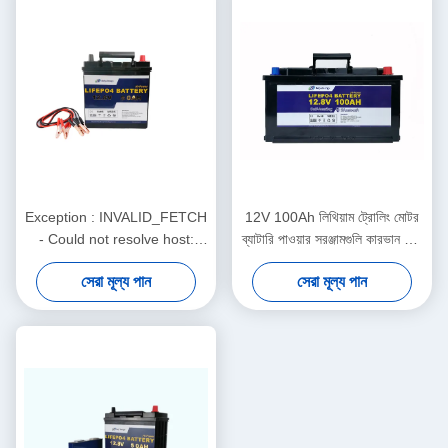
Exception : INVALID_FETCH
12V 100Ah লিথিয়াম ট্রোলিং মোটর
- Could not resolve host:
ব্যাটারি পাওয়ার সরঞ্জামগুলি কারভান এবং
translate.google.cn;
ক্যাম্পিং ব্যাটারি
সেরা মূল্য পান
সেরা মূল্য পান
Unknown error
ip=52.118.0.203