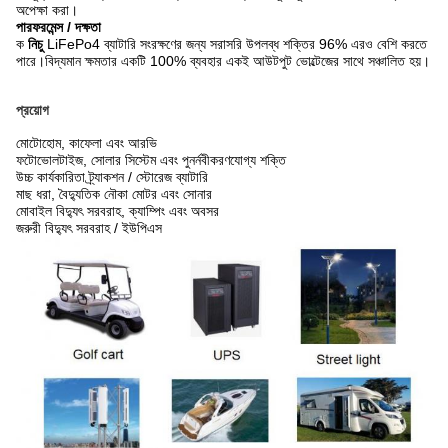
অপেক্ষা করা।
পারফরমেন্স / দক্ষতা
ক
নিচু
LiFePo4 ব্যাটারি সংরক্ষণের জন্য সরাসরি উপলব্ধ শক্তির 96% এরও বেশি করতে
পারে।বিদ্যমান ক্ষমতার একটি 100% ব্যবহার একই আউটপুট ভোল্টেজের সাথে সঞ্চালিত হয়।
প্রয়োগ
মোটোহোম, কাফেলা এবং আরভি
ফটোভোলটাইজ, সোলার সিস্টেম এবং পুনর্নবীকরণযোগ্য শক্তি
উচ্চ কার্যকারিতা ট্র্যাকশন / স্টোরেজ ব্যাটারি
মাছ ধরা, বৈদ্যুতিক নৌকা মোটর এবং সোনার
মোবাইল বিদ্যুৎ সরবরাহ, ক্যাম্পিং এবং অবসর
জরুরী বিদ্যুৎ সরবরাহ / ইউপিএস