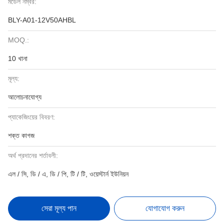
মডেল নম্বর:
BLY-A01-12V50AHBL
MOQ.:
10 খানা
মূল্য:
আলোচনাযোগ্য
প্যাকেজিংয়ের বিবরণ:
শক্ত কাগজ
অর্থ প্রদানের শর্তাবলী:
এল / সি, ডি / এ, ডি / পি, টি / টি, ওয়েস্টার্ন ইউনিয়ন
সেরা মূল্য পান
যোগাযোগ করুন