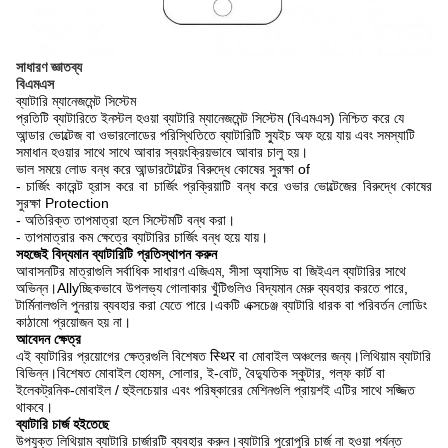
সাধারণ জ্ঞাতব্য
বিএমএস
ব্যাটারি ম্যানেজমেন্ট সিস্টেম
প্রতিটি ব্যাটারিতে ইনস্টল হওয়া ব্যাটারি ম্যানেজমেন্ট সিস্টেম (বিএমএস) নিশ্চিত করে যে
আন্ডার ভোল্টেজ বা ওভারলোডের পরিস্থিতিতে ব্যাটারিটি স্যুইচ অফ হয়ে যায় এবং সমস্যাটি
সমাধান হওয়ার সাথে সাথে আবার স্বয়ংক্রিয়ভাবে আবার চালু হয়।
ভাল সময়ে লোড বন্ধ করে আন্ডারটোল্টের বিরুদ্ধে কোষের সুরক্ষা of
- চার্জিং কারেন্ট হ্রাস করে বা চার্জিং প্রক্রিয়াটি বন্ধ করে ওভার ভোল্টেজের বিরুদ্ধে কোষের
সুরক্ষা Protection
- অতিরিক্ত তাপমাত্রা হলে সিস্টেমটি বন্ধ করা।
- তাপমাত্রার কম ক্ষেত্রে ব্যাটারির চার্জিং বন্ধ হয়ে যায়।
সহজেই বিদ্যমান ব্যাটারিটি প্রতিস্থাপন করুন
আবাসনটির মাত্রাগুলি সর্বাধিক সাধারণ এজিএম, সীসা অ্যাসিড বা জিইএল ব্যাটারির সাথে
অভিন্ন।Allyচ্ছিকভাবে উপলভ্য গোলাকার খুঁটিগুলিও বিদ্যমান মেরু ব্যবহার করতে পারে,
টার্মিনালগুলি পুনরায় ব্যবহার করা যেতে পারে।একটি এক্সচেঞ্জ ব্যাটারি ধারক বা পরিবর্তন লোডিং
কাঠামো প্রয়োজন হয় না।
আবেদন ক্ষেত্র
এই ব্যাটারির প্রয়োগের ক্ষেত্রগুলি বিশেষত स्थिर বা মোবাইল অঞ্চলের জন্য।লিথিয়াম ব্যাটারি
বিভিন্ন।বিশেষত মোবাইল হোমস, সোলার, ই-বোট, বৈদ্যুতিক স্কুটার, গল্ফ কার্ট বা
ইলেকট্রনিক-মোবাইল / হুইলচেয়ার এবং পরিষ্কারের মেশিনগুলি প্রায়শই এটির সাথে সজ্জিত
থাকবে।
ব্যাটারি চার্জ হইতেছে
উপযুক্ত লিথিয়াম ব্যাটারি চার্জারটি ব্যবহার করুন।ব্যাটারি পুরোপুরি চার্জ না হওয়া পর্যন্ত