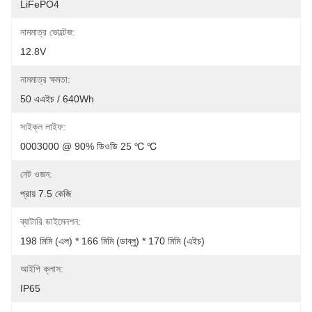
LiFePO4
নামমাত্র ভোল্টেজ:
12.8V
নামমাত্র ক্ষমতা:
50 এএইচ / 640Wh
সাইক্ল লাইফ:
0003000 @ 90% ডিওডি 25 ℃ ℃
নেট ওজন:
প্রায় 7.5 কেজি
ব্যাটারি ডাইমেনশন:
198 মিমি (এল) * 166 মিমি (ডাব্লু) * 170 মিমি (এইচ)
আইপি ক্লাস:
IP65