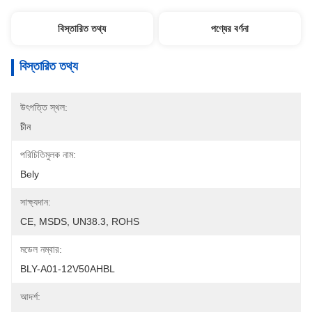
বিস্তারিত তথ্য
পণ্যের বর্ণনা
বিস্তারিত তথ্য
উৎপত্তি স্থল:
চীন
পরিচিতিমুলক নাম:
Bely
সাক্ষ্যদান:
CE, MSDS, UN38.3, ROHS
মডেল নম্বার:
BLY-A01-12V50AHBL
আদর্শ: