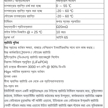
আবেদন / আন্তঃসংযোগ
সমান্তরাল সংযোগ
তাপমাত্রার ব্যাপ্তি চার্জ করা হচ্ছে
0 ～ 55 ℃
তাপমাত্রার ব্যাপ্তি স্রাব করা হচ্ছে
-20 ~ 60 ℃
স্টোরেজ তাপমাত্রার ব্যাপ্তি
-20 ~ 60 ℃
টার্মিনাল
কপার স্তম্ভ প্রসারিত
অভ্যন্তরীণ প্রতিবন্ধকতা
Ω20mΩ
লাইফ টাইম ডিজাইন @ + 25 ℃
10 বছর
সুরক্ষা বর্গ
আইপি 65
ব্যাটারি সুবিধা
উচ্চ স্রাবের বর্তমান ক্ষমতা, বাজারে বেশিরভাগ ইনভার্টারগুলির সাথে ভাল কাজ করছে।
উচ্চ কার্যকারিতা ট্র্যাকশন / স্টোরেজ ব্যাটারি
ইন্টিগ্রেটেড (বিএমএস) ব্যাটারি ম্যানেজমেন্ট সিস্টেম
নিরাপদ লিথিয়াম প্রযুক্তি (LiFePO4)
হাই চক্রের জীবনকাল 3000 গুণ বেশি @ 90% ডিওডি
Hign সর্বাধিক ক্রমাগত স্রাব বর্তমান
হালকা ওজন
সীসা অ্যাসিড ব্যাটারি এক থেকে এক প্রতিস্থাপনযোগ্য
স্ব-স্রাব কম
ইউটিলিটি মডেল একটি কাউন্টারসঙ্ক হেড টাইপের ব্যাটারি টার্মিনাল সরবরাহ করে, যুক্তিসঙ্গত
কাঠামো, টার্মিনাল অন্তর্নির্মিত ব্যাটারি কাঠামোর জন্য উপযুক্ত, কার্যকরভাবে ব্যাটারির ধনাত্মক
এবং নেতিবাচক চূড়াগুলির শর্ট সার্কিট এড়ানো, ইতিবাচক এবং নেতিবাচক উগ্রগুলি ব্যাটারি
শেলটি পরিধান করার সময় এড়ানো উচিত ব্যাটারিটি ব্যাটারি বাক্সে স্ট্যাক করা এবং সুবিধাজনক