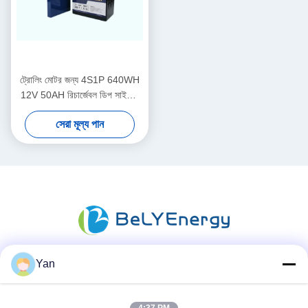
ট্রোলিং মোটর জন্য 4S1P 640WH
12V 50AH রিচার্জেবল ডিপ সাইকেল
মেরিন ব্যাটারি
সেরা মূল্য পান
Yan
সোশ্যাল মিডিয়া