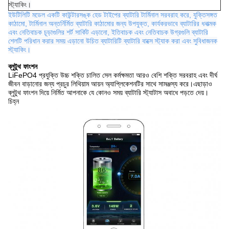
স্ট্যাকিং।
ইউটিলিটি মডেল একটি কাউন্টারসঙ্ক হেড টাইপের ব্যাটারি টার্মিনাল সরবরাহ করে, যুক্তিসঙ্গত
কাঠামো, টার্মিনাল অন্তর্নির্মিত ব্যাটারি কাঠামোর জন্য উপযুক্ত, কার্যকরভাবে ব্যাটারির ধনাত্মক
এবং নেতিবাচক চূড়াগুলির শর্ট সার্কিট এড়ানো, ইতিবাচক এবং নেতিবাচক উগ্রগুলি ব্যাটারি
শেলটি পরিধান করার সময় এড়ানো উচিত ব্যাটারিটি ব্যাটারি বাক্সে স্ট্যাক করা এবং সুবিধাজনক
স্ট্যাকিং।
ব্লুটুথ ফাংশন
LiFePO4 প্রযুক্তি উচ্চ শক্তি চালিত সেল কর্মক্ষমতা আরও বেশি শক্তি সরবরাহ এবং দীর্ঘ
জীবন বাড়ানোর জন্য প্রচুর লিথিয়াম আয়ন অ্যাপ্লিকেশনটির সাথে সামঞ্জস্য করে।এছাড়াও
ব্লুটুথ ফাংশন দিয়ে নির্মিত আপনাকে যে কোনও সময় ব্যাটারি স্ট্যাটাস অবাধে পড়তে দেয়।
চিহ্ন