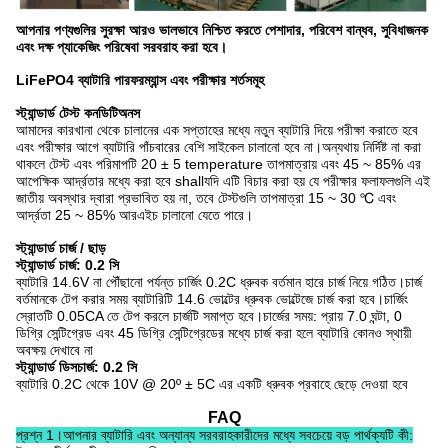
আপনার পণ্যগুলির সুরক্ষা আরও ভালভাবে নিশ্চিত করতে পেশাদার, পরিবেশ বান্ধব, সুবিধাজনক
এবং দক্ষ প্যাকেজিং পরিষেবা সরবরাহ করা হবে।
LiFePO4 ব্যাটারি
পারফরম্যান্স এবং পরীক্ষার শর্তসমূহ
স্ট্যান্ডার্ড টেস্ট কনডিটি
অনস
আমাদের কারখানা থেকে চালানের এক সপ্তাহের মধ্যে নতুন ব্যাটারি দিয়ে পরীক্ষা করাতে হবে
এবং পরীক্ষার আগে ব্যাটারি পাঁচবারের বেশি সাইকেল চালানো হবে না।অন্যথায় নির্দিষ্ট না করা
থাকলে টেস্ট এবং পরিমাপটি 20 ± 5 temperature তাপমাত্রায় এবং 45 ~ 85% এর
আপেক্ষিক আর্দ্রতার মধ্যে করা হবে shallযদি এটি বিচার করা হয় যে পরীক্ষার ফলাফলগুলি এই
জাতীয় অবস্থার দ্বারা প্রভাবিত হয় না, তবে টেস্টগুলি তাপমাত্রা 15 ~ 30 ℃ এবং
আর্দ্রতা 25 ~ 85% আরএইচ চালানো যেতে পারে।
স্ট্যান্ডার্ড চার্জ / ছাড়
স্ট্যান্ডার্ড চার্জ: 0.2 সি
ব্যাটারি 14.6V না পৌঁছানো পর্যন্ত চার্জিং 0.2C ধ্রুবক বর্তমান হারে চার্জ নিয়ে গঠিত।চার্জ
বর্তমানকে টেপ করার সময় ব্যাটারিটি 14.6 ভোল্টের ধ্রুবক ভোল্টেজে চার্জ করা হবে।চার্জিং
স্রোতটি 0.05CA তে টেপ করলে চার্জটি সমাপ্ত হবে।চার্জের সময়: প্রায় 7.0 ঘন্টা, 0
ডিগ্রি সেন্টিগ্রেড এবং 45 ডিগ্রি সেন্টিগ্রেডের মধ্যে চার্জ করা হলে ব্যাটারি কোনও স্থায়ী
অবক্ষয় দেখাবে না
স্ট্যান্ডার্ড ডিসচার্জ: 0.2 সি
ব্যাটারি 0.2C থেকে 10V @ 20º ± 5C এর একটি ধ্রুবক প্রবাহে ছেড়ে দেওয়া হবে
FAQ
প্রশ্ন 1।আপনার ব্যাটারি এবং অন্যান্য সরবরাহকারীদের মধ্যে সবচেয়ে বড় পার্থক্যটি কী: