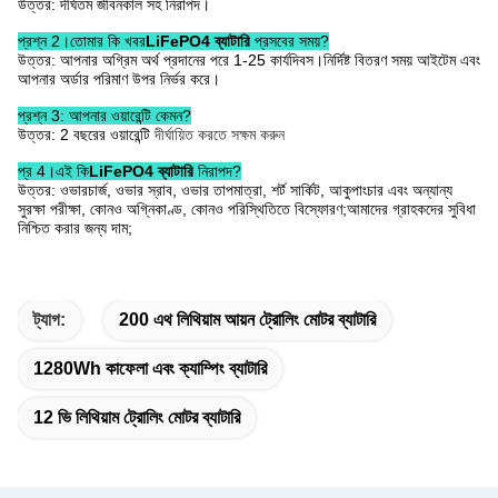
উত্তর: দীর্ঘতম জীবনকাল সহ নিরাপদ।
প্রশ্ন 2।তোমার কি খবর
LiFePO4 ব্যাটারি
প্রসবের সময়?
উত্তর: আপনার অগ্রিম অর্থ প্রদানের পরে 1-25 কার্যদিবস।নির্দিষ্ট বিতরণ সময় আইটেম এবং
আপনার অর্ডার পরিমাণ উপর নির্ভর করে।
প্রশ্ন 3: আপনার ওয়ারেন্টি কেমন?
উত্তর: 2 বছরের ওয়ারেন্টি
দীর্ঘায়িত করতে সক্ষম করুন
প্র 4।এই কি
LiFePO4 ব্যাটারি
নিরাপদ?
উত্তর: ওভারচার্জ, ওভার স্রাব, ওভার তাপমাত্রা, শর্ট সার্কিট, আকুপাংচার এবং অন্যান্য
সুরক্ষা পরীক্ষা, কোনও অগ্নিকাণ্ড, কোনও পরিস্থিতিতে বিস্ফোরণ;আমাদের গ্রাহকদের সুবিধা
নিশ্চিত করার জন্য দাম;
ট্যাগ:
200 এথ লিথিয়াম আয়ন ট্রোলিং মোটর ব্যাটারি
1280Wh কাফেলা এবং ক্যাম্পিং ব্যাটারি
12 ভি লিথিয়াম ট্রোলিং মোটর ব্যাটারি