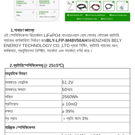
1.
সাধারণ জ্ঞাতব্য
এই স্পেসিফিকেশন রিচার্জেবল LiFePO4 পাওয়ারওয়াল হোম সোলার স্টোরেজ ব্যাটারি
প্যাকের কার্যকারিতা নির্ধারণ করে
BLY-LFP-M48V50AH
SHENZHEN BELY
ENERGY TECHNOLOGY CO.,LTD দ্বারা নির্মিত, ব্যাটারি প্যাকের ধরন,
কর্মক্ষমতা, প্রযুক্তিগত বৈশিষ্ট্য, সতর্কতা এবং সতর্কতা বর্ণনা করে।
2.
ব্যাটারি
স্পেসিফিকেশন
(
@ 25±5℃
)
বৈদ্যুতিক বিবরণ
নামমাত্র ভোল্টেজ
51.2V
নামমাত্র ক্ষমতা
50আহ
শক্তি
2560Wh
প্রতিরোধ
≤ 10mΩ
দক্ষতা
≥ 99%
স্ব স্রাব
＜
প্রতি মাসে 3%
যান্ত্রিক স্পেসিফিকেশন