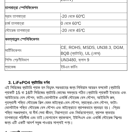
তাপমাত্রা স্পেসিফিকেশন
স্রাব তাপমাত্রা
-20 থেকে 60
℃
চার্জ তাপমাত্রা
0 থেকে 60
℃
স্টোরেজ তাপমাত্রা
-20 থেকে 45
℃
কমপ্লায়েন্স স্পেসিফিকেশন
CE, ROHS, MSDS, UN38.3, DGM,
সার্টিফিকেশন
BQB (ব্যাটারি), UL (কোষ)
শিপিং শ্রেণীবিভাগ
UN3480, ক্লাস 9
প্যাকেজ
ইউএন কার্টন
3. LiFePO4 ব্যাটারির বর্ণনা
এই সিরিজের ব্যাটারি প্যাক হল বিদ্যুৎ সরবরাহের জন্য লিথিয়াম আয়রন ফসফেট।ব্যাটারি
প্যাকটি 15 বা 16টি সিরিজের ব্যাটারি কোষের সমন্বয়ে গঠিত।ব্যাটারি প্যাকটি ইনডোর এবং
আউটডোর বেস স্টেশন, ফটো-ভোলটাইক এনার্জি স্টোরেজ বেস স্টেশন, আইডিসি রুম,
গৃহস্থালী শক্তি স্টোরেজ শিল্প যেমন মাইক্রো-বেস স্টেশন, ম্যাক্রো-বেস স্টেশন, ফটো-
ভোলটাইক শক্তি স্টোরেজ বেস স্টেশন এবং মাইক্রোতে ব্যাপকভাবে ব্যবহৃত হয়। -গ্রিড
শক্তি সঞ্চয়স্থান, যা দীর্ঘ সেবা জীবন, নিরাপত্তা এবং নির্ভরযোগ্যতা, ব্যাপক ব্যবহার
তাপমাত্রা পরিসীমা এবং তাই।যোগাযোগ ব্যাকআপ, ইউপিএস এবং এনার্জি স্টোরেজ শিল্পের
জন্য এটি একটি আদর্শ সবুজ পাওয়ার সাপ্লাই পণ্য।