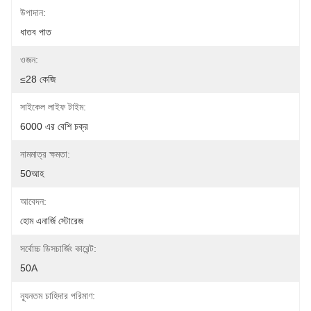
উপাদান:
ধাতব পাত
ওজন:
≤28 কেজি
সাইকেল লাইফ টাইম:
6000 এর বেশি চক্র
নামমাত্র ক্ষমতা:
50আহ
আবেদন:
হোম এনার্জি স্টোরেজ
সর্বোচ্চ ডিসচার্জিং কারেন্ট:
50A
ন্যূনতম চাহিদার পরিমাণ: