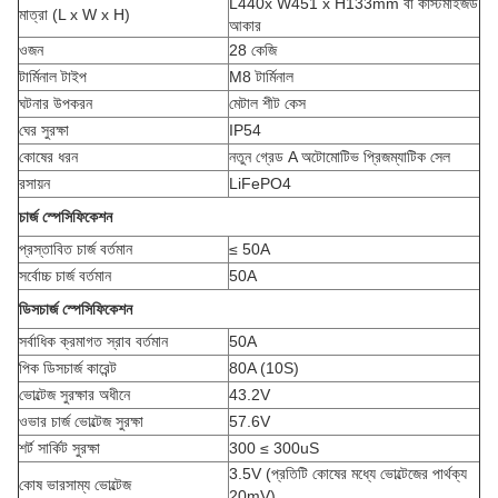
L440x W451 x H133mm বা কাস্টমাইজড
মাত্রা (L x W x H)
আকার
ওজন
28 কেজি
টার্মিনাল টাইপ
M8 টার্মিনাল
ঘটনার উপকরন
মেটাল শীট কেস
ঘের সুরক্ষা
IP54
কোষের ধরন
নতুন গ্রেড A অটোমোটিভ প্রিজম্যাটিক সেল
রসায়ন
LiFePO4
চার্জ স্পেসিফিকেশন
প্রস্তাবিত চার্জ বর্তমান
≤ 50A
সর্বোচ্চ চার্জ বর্তমান
50A
ডিসচার্জ স্পেসিফিকেশন
সর্বাধিক ক্রমাগত স্রাব বর্তমান
50A
পিক ডিসচার্জ কারেন্ট
80A (10S)
ভোল্টেজ সুরক্ষার অধীনে
43.2V
ওভার চার্জ ভোল্টেজ সুরক্ষা
57.6V
শর্ট সার্কিট সুরক্ষা
300 ≤ 300uS
3.5V (প্রতিটি কোষের মধ্যে ভোল্টেজের পার্থক্য
কোষ ভারসাম্য ভোল্টেজ
20mV)