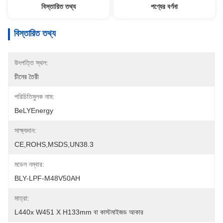
বিস্তারিত তথ্য
পণ্যের বর্ণনা
বিস্তারিত তথ্য
উৎপত্তি স্থল:
চীনের তৈরী
পরিচিতিমুলক নাম:
BeLYEnergy
সাক্ষ্যদান:
CE,ROHS,MSDS,UN38.3
মডেল নম্বার:
BLY-LPF-M48V50AH
মাত্রা:
L440x W451 X H133mm বা কাস্টমাইজড আকার