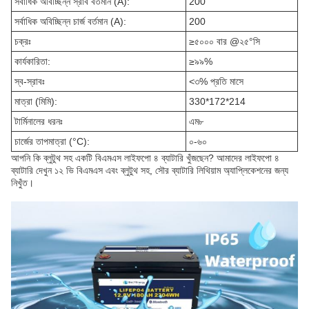
সর্বাধিক অবিচ্ছিন্ন স্রাব বর্তমান (A):
200
সর্বাধিক অবিচ্ছিন্ন চার্জ বর্তমান (A):
200
চক্রঃ
≥৫০০০ বার @২৫°সি
কার্যকারিতা:
≥৯৯%
স্ব-স্রাবঃ
<৩% প্রতি মাসে
মাত্রা (মিমি):
330*172*214
টার্মিনালের ধরনঃ
এম৮
চার্জের তাপমাত্রা (°C):
০-৬০
আপনি কি ব্লুটুথ সহ একটি বিএমএস লাইফপো ৪ ব্যাটারি খুঁজছেন? আমাদের লাইফপো ৪
ব্যাটারি দেখুন ১২ ভি বিএমএস এবং ব্লুটুথ সহ, সৌর ব্যাটারি লিথিয়াম অ্যাপ্লিকেশনের জন্য
নিখুঁত।