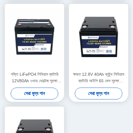
শক্তি LiFePO4 লিথিয়াম ব্যাটারি
ক্ষমতা 12.8V 40Ah ব্লুটুথ লিথিয়াম
12V80Ah ওভার ভোল্টেজ সুরক্ষা
ব্যাটারি আইপি 65 কেস সুরক্ষা
14.6V
512Wh শক্তি
সেরা মূল্য পান
সেরা মূল্য পান