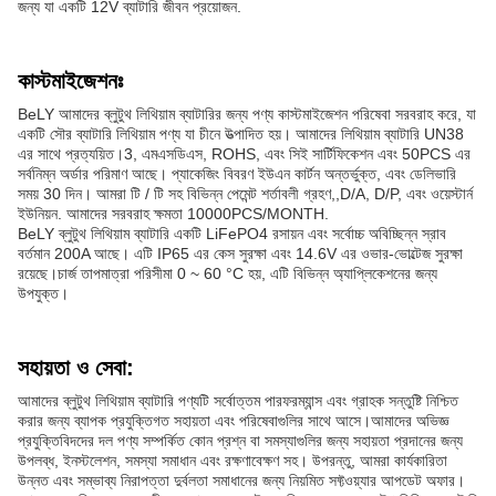
জন্য যা একটি 12V ব্যাটারি জীবন প্রয়োজন.
কাস্টমাইজেশনঃ
BeLY আমাদের ব্লুটুথ লিথিয়াম ব্যাটারির জন্য পণ্য কাস্টমাইজেশন পরিষেবা সরবরাহ করে, যা
একটি সৌর ব্যাটারি লিথিয়াম পণ্য যা চীনে উত্পাদিত হয়। আমাদের লিথিয়াম ব্যাটারি UN38
এর সাথে প্রত্যয়িত।3, এমএসডিএস, ROHS, এবং সিই সার্টিফিকেশন এবং 50PCS এর
সর্বনিম্ন অর্ডার পরিমাণ আছে। প্যাকেজিং বিবরণ ইউএন কার্টন অন্তর্ভুক্ত, এবং ডেলিভারি
সময় 30 দিন। আমরা টি / টি সহ বিভিন্ন পেমেন্ট শর্তাবলী গ্রহণ,,D/A, D/P, এবং ওয়েস্টার্ন
ইউনিয়ন. আমাদের সরবরাহ ক্ষমতা 10000PCS/MONTH.
BeLY ব্লুটুথ লিথিয়াম ব্যাটারি একটি LiFePO4 রসায়ন এবং সর্বোচ্চ অবিচ্ছিন্ন স্রাব
বর্তমান 200A আছে। এটি IP65 এর কেস সুরক্ষা এবং 14.6V এর ওভার-ভোল্টেজ সুরক্ষা
রয়েছে।চার্জ তাপমাত্রা পরিসীমা 0 ~ 60 °C হয়, এটি বিভিন্ন অ্যাপ্লিকেশনের জন্য
উপযুক্ত।
সহায়তা ও সেবা:
আমাদের ব্লুটুথ লিথিয়াম ব্যাটারি পণ্যটি সর্বোত্তম পারফরম্যান্স এবং গ্রাহক সন্তুষ্টি নিশ্চিত
করার জন্য ব্যাপক প্রযুক্তিগত সহায়তা এবং পরিষেবাগুলির সাথে আসে।আমাদের অভিজ্ঞ
প্রযুক্তিবিদদের দল পণ্য সম্পর্কিত কোন প্রশ্ন বা সমস্যাগুলির জন্য সহায়তা প্রদানের জন্য
উপলব্ধ, ইনস্টলেশন, সমস্যা সমাধান এবং রক্ষণাবেক্ষণ সহ। উপরন্তু, আমরা কার্যকারিতা
উন্নত এবং সম্ভাব্য নিরাপত্তা দুর্বলতা সমাধানের জন্য নিয়মিত সফ্টওয়্যার আপডেট অফার।