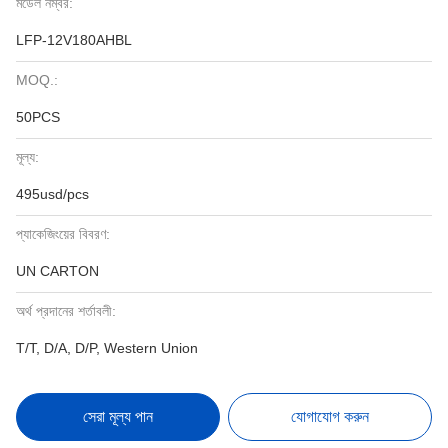
মডেল নম্বর:
LFP-12V180AHBL
MOQ.:
50PCS
মূল্য:
495usd/pcs
প্যাকেজিংয়ের বিবরণ:
UN CARTON
অর্থ প্রদানের শর্তাবলী:
T/T, D/A, D/P, Western Union
সেরা মূল্য পান
যোগাযোগ করুন