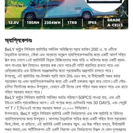
অ্যাপ্লিকেশনঃ
BeLY ব্লুটুথ লিথিয়াম ব্যাটারির সর্বাধিক অবিচ্ছিন্ন স্রাব বর্তমান 200 এ, যা এটিকে
বৈদ্যুতিক যানবাহন, নৌকা এবং অন্যান্য অনুরূপ অ্যাপ্লিকেশনগুলির জন্য একটি আদর্শ শক্তি
উত্স করে তোলে।এই ব্যাটারিটি বিদ্যুৎ বিচ্ছিন্নতার সময় বাড়ি ও অফিসের জন্য একটি ব্যাক-
আপ পাওয়ার উত্স হিসাবেও ব্যবহার করা যেতে পারেএটি লাইট জ্বালিয়ে রাখতে পারে এবং
রেফ্রিজারেটর এবং চিকিৎসা সরঞ্জামগুলির মতো প্রয়োজনীয় যন্ত্রপাতি চালাতে পারে।
উপরন্তু, এই ব্যাটারির স্ব-বিসর্জন প্রতি মাসে 3% এরও কম, যা দীর্ঘমেয়াদী সঞ্চয় করার
প্রয়োজন হয় এমন অ্যাপ্লিকেশনগুলির জন্য এটি একটি চমৎকার পছন্দ করে তোলে।এটি সৌর-
চালিত সিস্টেমের জন্যও উপযুক্ত, যেখানে এটি দিনের বেলা শক্তি সঞ্চয় করতে পারে এবং রাতে
শক্তি সরবরাহ করতে পারে।
BeLY ব্লুটুথ লিথিয়াম ব্যাটারি সর্বনিম্ন অর্ডার পরিমাণে 50PCS পাওয়া যায়, এবং এটি
ইউএন কার্টন প্যাকেজিংয়ে আসে। এই পণ্যের জন্য ডেলিভারি সময় 30 DAYS, এবং পেমেন্ট
শর্ত T / T,ডি/এএই পণ্যের সরবরাহ ক্ষমতা ১০,০০০ পিসি/মাস।
উপসংহারে, BeLY ব্লুটুথ লিথিয়াম ব্যাটারি একটি নির্ভরযোগ্য এবং দক্ষ ব্যাটারি যা বিভিন্ন
অ্যাপ্লিকেশনের জন্য উপযুক্ত। আপনার বৈদ্যুতিক গাড়ির জন্য একটি শক্তি উৎস প্রয়োজন
কিনা,নৌকা, বা বাড়িতে, এই ব্যাটারি একটি চমৎকার পছন্দ. এর উচ্চ শক্তি ঘনত্ব, দীর্ঘমেয়াদী
সঞ্চয় ক্ষমতা,এবং সার্টিফিকেশন এটি একটি নিরাপদ এবং নির্ভরযোগ্য বিকল্প যে কোন দৃশ্যকল্পের