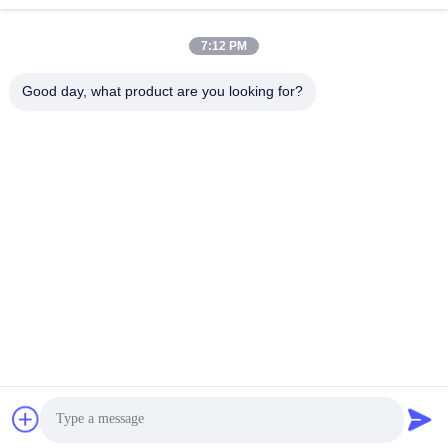
7:12 PM
দ্রুত যোগাযোগ
Good day, what product are you looking for?
টেলিফোন:
86-20-82038494
ই-মেইল
sales@szbely.com
ঠিকানা:
4/F, নং 1 বিল্ডিং, হুয়াওয়েই কেগু ইন্ডাস্ট্রি পার্ক, ডালিংশান টাউন, ডংগুয়ান, গুয়াংডং,
চীন। পিসি: 523000
গোপনীয়তা নীতি
|
সাইট ম্যাপ
চীন ভাল মানের 12 ভি LiFePO4 ব্যাটারি সরবরাহকারী. কপিরাইট © 2021-2026
Shenzhen Bely Energy Technology Co., Ltd. . সমস্ত অধিকার সংরক্ষিত.