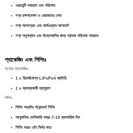
ওয়ারেন্টি সহায়তা এবং পরিষেবা
পণ্য রক্ষণাবেক্ষণ ও মেরামতের সেবা
পণ্য আপগ্রেড এবং ফার্মওয়্যার আপডেট
পণ্য অনুসন্ধান এবং উদ্বেগগুলির জন্য গ্রাহক পরিষেবা সহায়তা
প্যাকেজিং এবং শিপিংঃ
পণ্যের প্যাকেজিংঃ
1 x রিচার্জযোগ্য LiFePo4 ব্যাটারি
1 x ব্যবহারকারী ম্যানুয়াল
শিপিং:
শিপিং পদ্ধতিঃ স্ট্যান্ডার্ড শিপিং
আনুমানিক ডেলিভারি সময়ঃ 7-15 ব্যবসায়িক দিন
শিপিং খরচঃ এটা নির্ভর করে