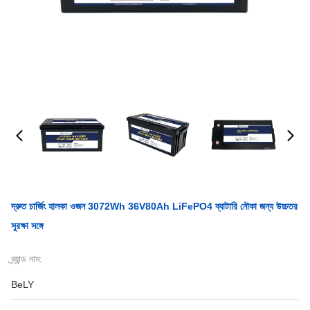
দ্রুত চার্জিং হালকা ওজন 3072Wh 36V80Ah LiFePO4 ব্যাটারি নৌকা জন্য উচ্চতর
সুরক্ষা সঙ্গে
ব্র্যান্ড নাম:
BeLY