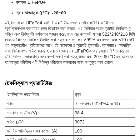
রসায়নঃ LiFePO4
স্রাব তাপমাত্রা ((°C): -20~60
এই রিচার্জেবল LiFePo4 ব্যাটারি একটি উচ্চ দক্ষতার সৌর ব্যাটারি যা বিভিন্ন
অ্যাপ্লিকেশনে ব্যবহারের জন্য ডিজাইন করা হয়েছে।এর লিথিয়াম আয়ন ব্যাটারি নির্ভরযোগ্য
শক্তি এবং দীর্ঘস্থায়ী কর্মক্ষমতা প্রদান করে, যখন এর কমপ্যাক্ট মাত্রা 522*240*218 মিমি
বিভিন্ন বিভিন্ন সেটিংসে ইনস্টল করা সহজ করে তোলে। ≥99% এর দক্ষতা এবং ≤10 mΩ
এর অভ্যন্তরীণ প্রতিরোধের সাথে,এই লাইফপো ৪ ব্যাটারি চ্যালেঞ্জিং অবস্থায়ও ধারাবাহিক
এবং নির্ভরযোগ্য শক্তি সরবরাহ করতে সক্ষম।এর LiFePO4 এর রসায়ন নিশ্চিত করে যে
এটি নিরাপদ, নির্ভরযোগ্য এবং রক্ষণাবেক্ষণ করা সহজ,যদিও এর -20 ~ 60 °C এর ডিসচার্জ
তাপমাত্রা পরিসীমা এটি বিভিন্ন পরিবেশে ব্যবহারের জন্য উপযুক্ত করে তোলে.
টেকনিক্যাল প্যারামিটারঃ
টেকনিক্যাল প্যারামিটার
মূল্য
পণ্য
রিচার্জযোগ্য LiFePo4 ব্যাটারি
নামমাত্র ভোল্টেজ (V)
38.4
শক্তি (ঘন্টা)
3072
সর্বাধিক অবিচ্ছিন্ন স্রাব বর্তমান (A)
100