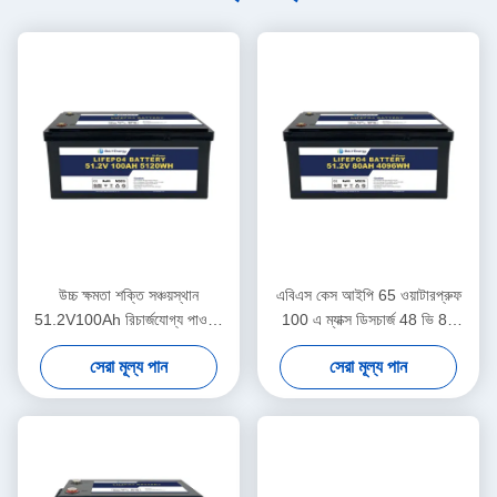
উচ্চ ক্ষমতা শক্তি সঞ্চয়স্থান
এবিএস কেস আইপি 65 ওয়াটারপ্রুফ
51.2V100Ah রিচার্জযোগ্য পাওয়ার
100 এ ম্যাক্স ডিসচার্জ 48 ভি 80
ব্যাটারি হোম শক্তি সিস্টেমের জন্য
এএইচ সৌর জন্য লিথিয়াম আয়ন ব্যাটারি
সেরা মূল্য পান
সেরা মূল্য পান