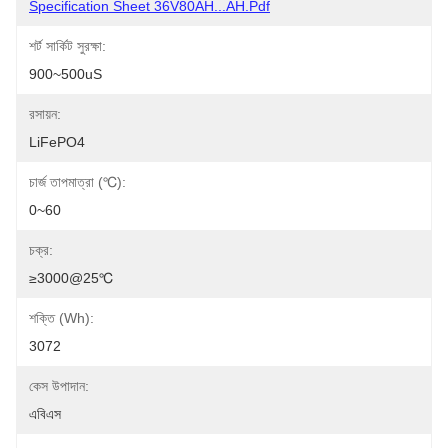
Specification Sheet 36V80AH...AH.pdf
শর্ট সার্কিট সুরক্ষা:
900~500uS
রসায়ন:
LiFePO4
চার্জ তাপমাত্রা (℃):
0~60
চক্র:
≥3000@25℃
শক্তি (Wh):
3072
কেস উপাদান:
এবিএস