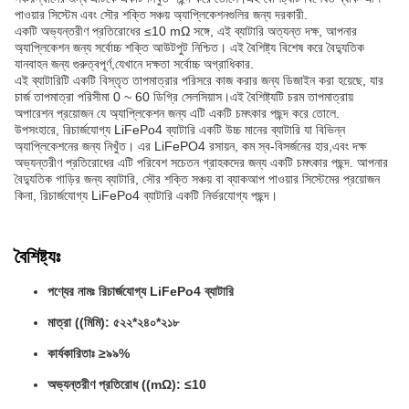
পাওয়ার সিস্টেম এবং সৌর শক্তি সঞ্চয় অ্যাপ্লিকেশনগুলির জন্য দরকারী.
একটি অভ্যন্তরীণ প্রতিরোধের ≤10 mΩ সঙ্গে, এই ব্যাটারি অত্যন্ত দক্ষ, আপনার
অ্যাপ্লিকেশন জন্য সর্বোচ্চ শক্তি আউটপুট নিশ্চিত। এই বৈশিষ্ট্য বিশেষ করে বৈদ্যুতিক
যানবাহন জন্য গুরুত্বপূর্ণ,যেখানে দক্ষতা সর্বোচ্চ অগ্রাধিকার.
এই ব্যাটারিটি একটি বিস্তৃত তাপমাত্রার পরিসরে কাজ করার জন্য ডিজাইন করা হয়েছে, যার
চার্জ তাপমাত্রা পরিসীমা 0 ~ 60 ডিগ্রি সেলসিয়াস।এই বৈশিষ্ট্যটি চরম তাপমাত্রায়
অপারেশন প্রয়োজন যে অ্যাপ্লিকেশন জন্য এটি একটি চমৎকার পছন্দ করে তোলে.
উপসংহারে, রিচার্জযোগ্য LiFePo4 ব্যাটারি একটি উচ্চ মানের ব্যাটারি যা বিভিন্ন
অ্যাপ্লিকেশনের জন্য নিখুঁত। এর LiFePO4 রসায়ন, কম স্ব-বিসর্জনের হার,এবং দক্ষ
অভ্যন্তরীণ প্রতিরোধের এটি পরিবেশ সচেতন গ্রাহকদের জন্য একটি চমৎকার পছন্দ. আপনার
বৈদ্যুতিক গাড়ির জন্য ব্যাটারি, সৌর শক্তি সঞ্চয় বা ব্যাকআপ পাওয়ার সিস্টেমের প্রয়োজন
কিনা, রিচার্জযোগ্য LiFePo4 ব্যাটারি একটি নির্ভরযোগ্য পছন্দ।
বৈশিষ্ট্যঃ
পণ্যের নামঃ রিচার্জযোগ্য LiFePo4 ব্যাটারি
মাত্রা ((মিমি): ৫২২*২৪০*২১৮
কার্যকারিতাঃ ≥৯৯%
অভ্যন্তরীণ প্রতিরোধ ((mΩ): ≤10