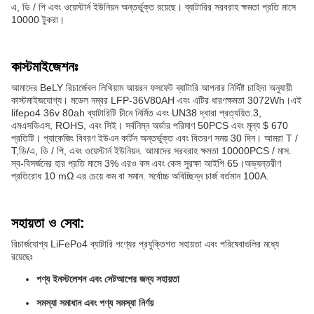
এ, ডি / পি এবং ওয়েস্টার্ন ইউনিয়ন অন্তর্ভুক্ত রয়েছে। ব্যাটারির সরবরাহ ক্ষমতা প্রতি মাসে
10000 টুকরা।
কাস্টমাইজেশনঃ
আমাদের BeLY রিচার্জেবল লিথিয়াম আয়রন ফসফেট ব্যাটারি আপনার নির্দিষ্ট চাহিদা অনুযায়ী
কাস্টমাইজযোগ্য। মডেল নম্বর LFP-36V80AH এবং এটির ধারণক্ষমতা 3072Wh।এই
lifepo4 36v 80ah ব্যাটারিটি চীনে নির্মিত এবং UN38 দ্বারা প্রত্যয়িত.3,
এমএসডিএস, ROHS, এবং সিই। সর্বনিম্ন অর্ডার পরিমাণ 50PCS এবং মূল্য $ 670
প্রতিটি। প্যাকেজিং বিবরণ ইউএন কার্টন অন্তর্ভুক্ত এবং বিতরণ সময় 30 দিন। আমরা T /
T,ডি/এ, ডি / পি, এবং ওয়েস্টার্ন ইউনিয়ন. আমাদের সরবরাহ ক্ষমতা 10000PCS / মাস.
স্ব-বিসর্জনের হার প্রতি মাসে 3% এরও কম এবং কেস সুরক্ষা আইপি 65।অভ্যন্তরীণ
প্রতিরোধ 10 mΩ এর চেয়ে কম বা সমান. সর্বোচ্চ অবিচ্ছিন্ন চার্জ বর্তমান 100A.
সহায়তা ও সেবা:
রিচার্জযোগ্য LiFePo4 ব্যাটারি পণ্যের প্রযুক্তিগত সহায়তা এবং পরিষেবাগুলির মধ্যে
রয়েছেঃ
পণ্য ইনস্টলেশন এবং সেটআপের জন্য সহায়তা
সমস্যা সমাধান এবং পণ্য সমস্যা নির্ণয়