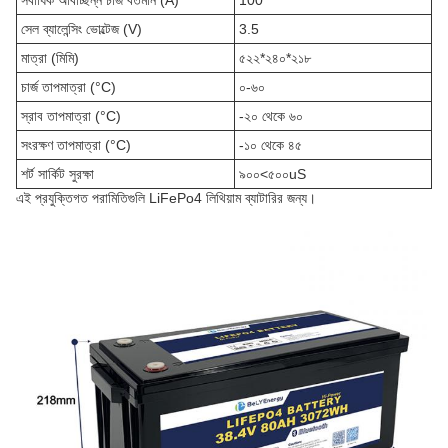
সর্বাধিক অবিচ্ছিন্ন চার্জ বর্তমান (A)
100
সেল ব্যালেন্সিং ভোল্টেজ (V)
3.5
মাত্রা (মিমি)
৫২২*২৪০*২১৮
চার্জ তাপমাত্রা (°C)
০-৬০
স্রাব তাপমাত্রা (°C)
-২০ থেকে ৬০
সংরক্ষণ তাপমাত্রা (°C)
-১০ থেকে ৪৫
শর্ট সার্কিট সুরক্ষা
৯০০<৫০০uS
এই প্রযুক্তিগত পরামিতিগুলি LiFePo4 লিথিয়াম ব্যাটারির জন্য।