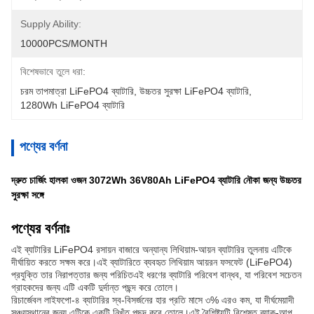
Supply Ability:
10000PCS/MONTH
বিশেষভাবে তুলে ধরা:
চরম তাপমাত্রা LiFePO4 ব্যাটারি
, 
উচ্চতর সুরক্ষা LiFePO4 ব্যাটারি
, 
1280Wh LiFePO4 ব্যাটারি
পণ্যের বর্ণনা
দ্রুত চার্জিং হালকা ওজন 3072Wh 36V80Ah LiFePO4 ব্যাটারি নৌকা জন্য উচ্চতর
সুরক্ষা সঙ্গে
পণ্যের বর্ণনাঃ
এই ব্যাটারির LiFePO4 রসায়ন বাজারে অন্যান্য লিথিয়াম-আয়ন ব্যাটারির তুলনায় এটিকে
দীর্ঘায়িত করতে সক্ষম করে।এই ব্যাটারিতে ব্যবহৃত লিথিয়াম আয়রন ফসফেট (LiFePO4)
প্রযুক্তি তার নিরাপত্তার জন্য পরিচিতএই ধরণের ব্যাটারি পরিবেশ বান্ধব, যা পরিবেশ সচেতন
গ্রাহকদের জন্য এটি একটি দুর্দান্ত পছন্দ করে তোলে।
রিচার্জেবল লাইফপো-৪ ব্যাটারির স্ব-বিসর্জনের হার প্রতি মাসে ৩% এরও কম, যা দীর্ঘমেয়াদী
সঞ্চয়স্থানের জন্য এটিকে একটি নিখুঁত পছন্দ করে তোলে।এই বৈশিষ্ট্যটি বিশেষত ব্যাক-আপ