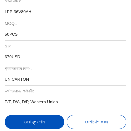
মডেল নম্বর:
LFP-36V80AH
MOQ.:
50PCS
মূল্য:
670USD
প্যাকেজিংয়ের বিবরণ:
UN CARTON
অর্থ প্রদানের শর্তাবলী:
T/T, D/A, D/P, Western Union
সেরা মূল্য পান
যোগাযোগ করুন