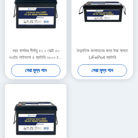
খরচ কার্যকর দীর্ঘায়ু ৫১.২ ভোল্ট ৫০
বৈদ্যুতিক যানবাহনের জন্য উচ্চ ক্ষমতা
এএইচ লাইফপো ৪ ব্যাটারি ৩০০০ চক্র
LiFePo4 ব্যাটারি
স্টোরেজ সিস্টেমের জন্য
সেরা মূল্য পান
সেরা মূল্য পান