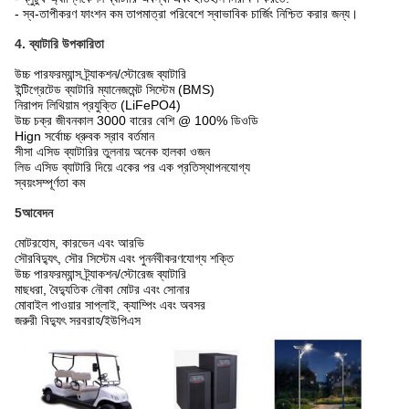
- স্ব-তাপীকরণ ফাংশন কম তাপমাত্রা পরিবেশে স্বাভাবিক চার্জিং নিশ্চিত করার জন্য।
4. ব্যাটারি উপকারিতা
উচ্চ পারফরম্যান্স ট্র্যাকশন/স্টোরেজ ব্যাটারি
ইন্টিগ্রেটেড ব্যাটারি ম্যানেজমেন্ট সিস্টেম (BMS)
নিরাপদ লিথিয়াম প্রযুক্তি (LiFePO4)
উচ্চ চক্র জীবনকাল 3000 বারের বেশি @ 100% ডিওডি
Hign সর্বোচ্চ ধ্রুবক স্রাব বর্তমান
সীসা এসিড ব্যাটারির তুলনায় অনেক হালকা ওজন
লিড এসিড ব্যাটারি দিয়ে একের পর এক প্রতিস্থাপনযোগ্য
স্বয়ংসম্পূর্ণতা কম
5আবেদন
মোটরহোম, কারভেন এবং আরভি
সৌরবিদ্যুৎ, সৌর সিস্টেম এবং পুনর্নবীকরণযোগ্য শক্তি
উচ্চ পারফরম্যান্স ট্র্যাকশন/স্টোরেজ ব্যাটারি
মাছধরা, বৈদ্যুতিক নৌকা মোটর এবং সোনার
মোবাইল পাওয়ার সাপ্লাই, ক্যাম্পিং এবং অবসর
জরুরী বিদ্যুৎ সরবরাহ/ইউপিএস