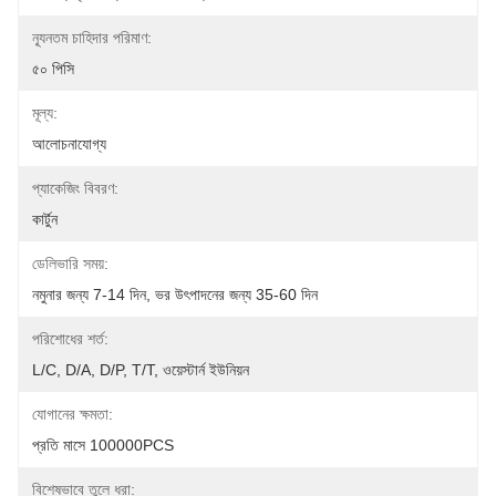
ন্যূনতম চাহিদার পরিমাণ:
৫০ পিসি
মূল্য:
আলোচনাযোগ্য
প্যাকেজিং বিবরণ:
কার্টুন
ডেলিভারি সময়:
নমুনার জন্য 7-14 দিন, ভর উৎপাদনের জন্য 35-60 দিন
পরিশোধের শর্ত:
L/C, D/A, D/P, T/T, ওয়েস্টার্ন ইউনিয়ন
যোগানের ক্ষমতা:
প্রতি মাসে 100000PCS
বিশেষভাবে তুলে ধরা: