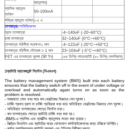
ব্যালেন্সার)
প্যাসিভ ব্যালেন্স
50-100mA
বর্তমান
সক্রিয় ব্যালেন্স বর্তমান
১-৫ এ
তাপমাত্রা
স্পেসিফিকেশন
স্রাব তাপমাত্রা
-4~140oF (-20~60°C)
চার্জ তাপমাত্রা
32~140oF (0°C~+60°C)
তাপমাত্রা পরিসীমা সংরক্ষণ<১ মাস
-4~122oF (-20°C~+50°C)
তাপমাত্রা পরিসীমা স্টোরেজ > 1 মাস
23~104oF (-5°C~+40°C)
FET এর তাপমাত্রা সুরক্ষা (বিল্ট ইন)
১৯৪ ডিগ্রি ফারেনহাইট (৯০ ডিগ্রি সেলসিয়াস)
3ব্যাটারি ম্যানেজমেন্ট সিস্টেম (বিএমএস)
The battery management system (BMS) built into each battery
ensures that the battery switch off in the event of under voltage or
overload and automatically again turns on as soon as the
problem is resolved.
- সময়মতো লোড বন্ধ করে কম ভোল্টেজের বিরুদ্ধে সেল সুরক্ষা।
- চার্জিং প্রবাহ হ্রাস বা চার্জিং প্রক্রিয়া বন্ধ করে অতিরিক্ত ভোল্টেজের বিরুদ্ধে সেল সুরক্ষা।
- অতিরিক্ত তাপমাত্রার ক্ষেত্রে সিস্টেম বন্ধ।
- কম তাপমাত্রার ক্ষেত্রে ব্যাটারি চার্জিং বন্ধ করা হয়।
-
BMS-এ প্যাসিভ এবং অ্যাক্টিভ ব্যালেন্সার সংহত করা হয়েছে।
- ভিক্ট্রন ডিভাইস এবং ব্যাটারির মধ্যে যোগাযোগ কাস্টমাইজেশনের জন্য ঐচ্ছিক বৈশিষ্ট্য।
- ব্লুটুথ অ্যাপ্লিকেশন ব্যাটারি অবস্থা এবং ইতিহাস নিরীক্ষণ করতে.