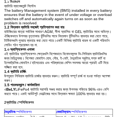
1.১ বিএমএস
ব্যাটারি ম্যানেজমেন্ট সিস্টেম
The battery Management system (BMS) installed in every battery
ensures that the battery in the event of under voltage or overload
switches off and automatically again turns on as soon as the
problem is resolved.
1.2 বিদ্যমান ব্যাটারি সহজেই প্রতিস্থাপন করা যায়
হাউজিংয়ের মাত্রা সর্বাধিক সাধারণ AGM, সীসা অ্যাসিড বা GEL ব্যাটারির সাথে অভিন্ন।
ঐচ্ছিকভাবে উপলব্ধ বৃত্তাকার খুঁটিগুলির সাথে বিদ্যমান খুঁটিগুলিও ব্যবহার করা যেতে পারে,
টার্মিনালগুলি পুনরায় ব্যবহার করা যেতে পারে।একটি বিনিময় ব্যাটারি ধারক বা একটি পরিবর্তন
লোডিং গঠন প্রয়োজন হয় না.
1.৩ অ্যাপ্লিকেশন এলাকা
এই ব্যাটারির অ্যাপ্লিকেশন ক্ষেত্রগুলি বিশেষভাবে বিনোদনমূলক ভি-লিথিয়াম ব্যাটারিগুলির
জন্য বৈচিত্র্যময়। বিশেষত মোবাইল হোম, সৌর, ই-বোট, বৈদ্যুতিক স্কুটার,গল্ফ কার্ট বা
ইলেকট্রনিক-মোবাইল / হুইলচেয়ার এবং পরিষ্কারের মেশিন সবসময় আরো প্রায়ই এটি দিয়ে
সজ্জিত করা হবে.
1.4 ব্যাটারি চার্জিং
উপযুক্ত লিথিয়াম ব্যাটারি চার্জার ব্যবহার করুন। ব্যাটারি সম্পূর্ণ চার্জ না হওয়া পর্যন্ত অপেক্ষা
করুন।
1.5 পারফরম্যান্স / কার্যকারিতা
এ
BeLY
LiFePo4 ব্যাটারি সরাসরি সঞ্চয় করার জন্য উপলব্ধ শক্তির 96% এরও বেশি
করতে পারে। একই আউটপুট ভোল্টেজের সাথে বিদ্যমান ক্ষমতা 100% ব্যবহার করা হয়।
2ব্যাটারির স্পেসিফিকেশন
বৈদ্যুতিক
স্পেসিফিকেশন
মেকানিক্যাল
স্পেসিফিকেশন