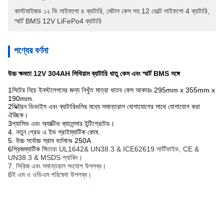
কাস্টমাইজড ১২ ভি লাইফপো ৪ ব্যাটারি
, 
মেটাল কেস সহ 12 ভোল্ট লাইফপো 4 ব্যাটারি
, 
স্মার্ট BMS 12V LiFePo4 ব্যাটারি
পণ্যের বর্ণনা
উচ্চ ক্ষমতা 12V 304AH লিথিয়াম ব্যাটারি ধাতু কেস এবং স্মার্ট BMS সঙ্গে
1সিটের নিচে ইনস্টলেশনের জন্য নিখুঁত মাত্রা ধাতব কেস আকারঃ 295mm x 355mm x
190mm.
2ভিক্ট্রন ডিভাইস এবং ব্যাটারিগুলির মধ্যে সমান্তরাল যোগাযোগের সাথে যোগাযোগ করা
ঐচ্ছিক।
3প্যাসিভ এবং অ্যাক্টিভ ব্যালেন্সার ইন্টিগ্রেটেড।
4. নতুন গ্রেড এ ইভ প্রাইম্যাটিক কোষ.
5. উচ্চ সর্বোচ্চ স্রাব বর্তমানঃ 250A
6প্রিজম্যাটিক সি
তারা UL1642& UN38.3 & ICE62619 সার্টিফাইড, CE &
UN38.3 & MSDS প্যাকিং।
7. সিরিজ এবং সমান্তরাল সংযোগ উপলব্ধ।
8ই এম ও ওডিএম পরিষেবা উপলব্ধ।