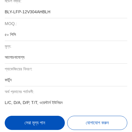
মডেল নম্বর:
BLY-LFP-12V304AHBLH
MOQ.:
৫০ পিসি
মূল্য:
আলোচনাযোগ্য
প্যাকেজিংয়ের বিবরণ:
কার্টুন
অর্থ প্রদানের শর্তাবলী:
L/C, D/A, D/P, T/T, ওয়েস্টার্ন ইউনিয়ন
সেরা মূল্য পান
যোগাযোগ করুন