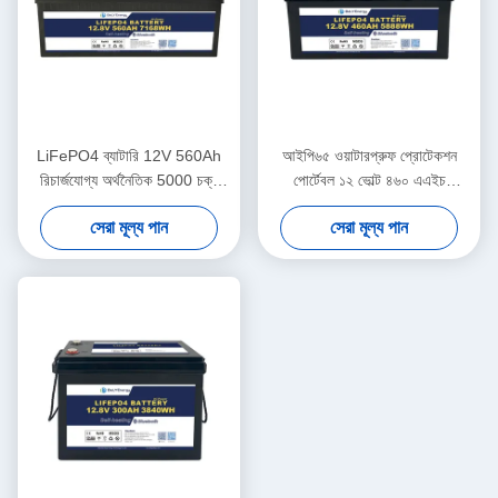
LiFePO4 ব্যাটারি 12V 560Ah
আইপি৬৫ ওয়াটারপ্রুফ প্রোটেকশন
রিচার্জযোগ্য অর্থনৈতিক 5000 চক্র
পোর্টেবল ১২ ভোল্ট ৪৬০ এএইচ
12v Lifepo4 ব্যাটারি প্যাক
লাইফপো৪ লং লাইফ ব্যাটারি ফর
সেরা মূল্য পান
সেরা মূল্য পান
মোটরহ্যাম