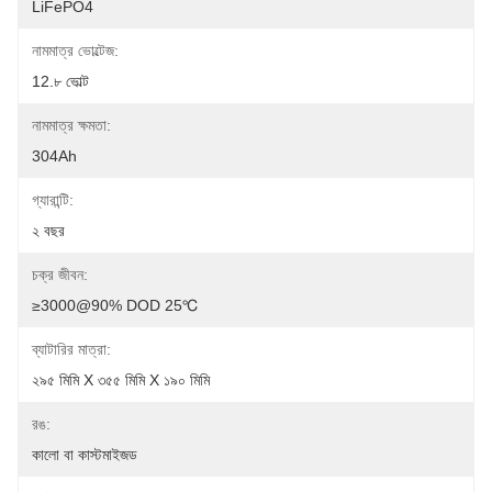
LiFePO4
নামমাত্র ভোল্টেজ:
12.৮ ভোল্ট
নামমাত্র ক্ষমতা:
304Ah
গ্যারান্টি:
২ বছর
চক্র জীবন:
≥3000@90% DOD 25℃
ব্যাটারির মাত্রা:
২৯৫ মিমি X ৩৫৫ মিমি X ১৯০ মিমি
রঙ:
কালো বা কাস্টমাইজড