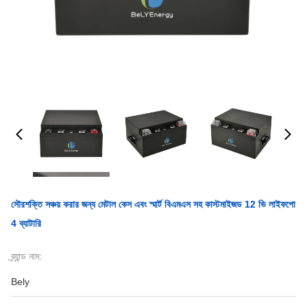
সৌরশক্তি সঞ্চয় করার জন্য মেটাল কেস এবং স্মার্ট বিএমএস সহ কাস্টমাইজড 12 ভি লাইফপো
4 ব্যাটারি
ব্র্যান্ড নাম:
Bely