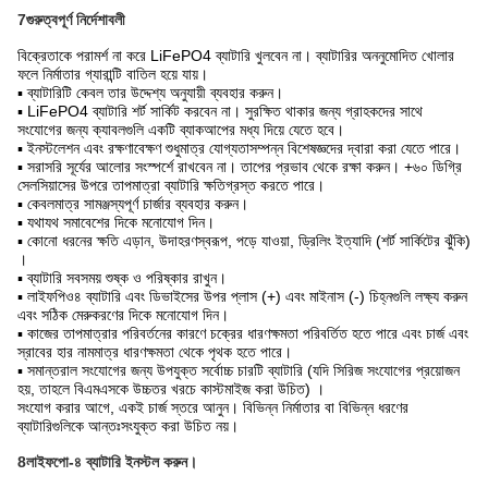
7গুরুত্বপূর্ণ নির্দেশাবলী
বিক্রেতাকে পরামর্শ না করে LiFePO4 ব্যাটারি খুলবেন না। ব্যাটারির অননুমোদিত খোলার
ফলে নির্মাতার গ্যারান্টি বাতিল হয়ে যায়।
▪ ব্যাটারিটি কেবল তার উদ্দেশ্য অনুযায়ী ব্যবহার করুন।
▪ LiFePO4 ব্যাটারি শর্ট সার্কিট করবেন না। সুরক্ষিত থাকার জন্য গ্রাহকদের সাথে
সংযোগের জন্য ক্যাবলগুলি একটি ব্যাকআপের মধ্য দিয়ে যেতে হবে।
▪ ইনস্টলেশন এবং রক্ষণাবেক্ষণ শুধুমাত্র যোগ্যতাসম্পন্ন বিশেষজ্ঞদের দ্বারা করা যেতে পারে।
▪ সরাসরি সূর্যের আলোর সংস্পর্শে রাখবেন না। তাপের প্রভাব থেকে রক্ষা করুন। +৬০ ডিগ্রি
সেলসিয়াসের উপরে তাপমাত্রা ব্যাটারি ক্ষতিগ্রস্ত করতে পারে।
▪ কেবলমাত্র সামঞ্জস্যপূর্ণ চার্জার ব্যবহার করুন।
▪ যথাযথ সমাবেশের দিকে মনোযোগ দিন।
▪ কোনো ধরনের ক্ষতি এড়ান, উদাহরণস্বরূপ, পড়ে যাওয়া, ড্রিলিং ইত্যাদি (শর্ট সার্কিটের ঝুঁকি)
।
▪ ব্যাটারি সবসময় শুষ্ক ও পরিষ্কার রাখুন।
▪ লাইফপিও৪ ব্যাটারি এবং ডিভাইসের উপর প্লাস (+) এবং মাইনাস (-) চিহ্নগুলি লক্ষ্য করুন
এবং সঠিক মেরুকরণের দিকে মনোযোগ দিন।
▪ কাজের তাপমাত্রার পরিবর্তনের কারণে চক্রের ধারণক্ষমতা পরিবর্তিত হতে পারে এবং চার্জ এবং
স্রাবের হার নামমাত্র ধারণক্ষমতা থেকে পৃথক হতে পারে।
▪ সমান্তরাল সংযোগের জন্য উপযুক্ত সর্বোচ্চ চারটি ব্যাটারি (যদি সিরিজ সংযোগের প্রয়োজন
হয়, তাহলে বিএমএসকে উচ্চতর খরচে কাস্টমাইজ করা উচিত) ।
সংযোগ করার আগে, একই চার্জ স্তরে আনুন। বিভিন্ন নির্মাতার বা বিভিন্ন ধরণের
ব্যাটারিগুলিকে আন্তঃসংযুক্ত করা উচিত নয়।
8লাইফপো-৪ ব্যাটারি ইনস্টল করুন।