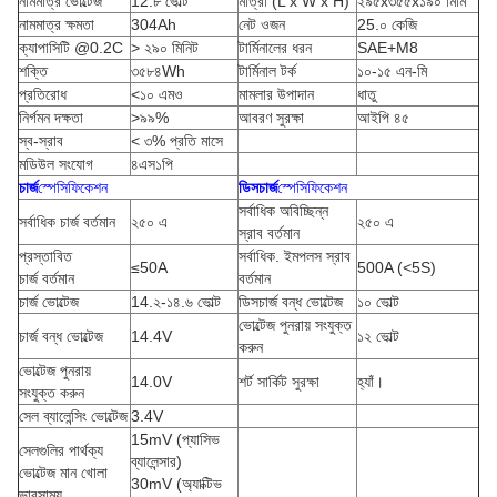
নামমাত্র ভোল্টেজ
12.৮ ভোল্ট
মাত্রা (L x W x H)
২৯৫x৩৫৫x১৯০ মিমি
নামমাত্র ক্ষমতা
304Ah
নেট ওজন
25.০ কেজি
ক্যাপাসিটি @0.2C
> ২৯০ মিনিট
টার্মিনালের ধরন
SAE+M8
শক্তি
৩৫৮৪Wh
টার্মিনাল টর্ক
১০-১৫ এন-মি
প্রতিরোধ
<১০ এমও
মামলার উপাদান
ধাতু
নির্গমন দক্ষতা
>৯৯%
আবরণ সুরক্ষা
আইপি ৪৫
স্ব-স্রাব
< ৩% প্রতি মাসে
মডিউল সংযোগ
৪এস১পি
চার্জ
স্পেসিফিকেশন
ডিসচার্জ
স্পেসিফিকেশন
সর্বাধিক অবিচ্ছিন্ন
সর্বাধিক চার্জ বর্তমান
২৫০ এ
২৫০ এ
স্রাব বর্তমান
প্রস্তাবিত
সর্বাধিক. ইমপলস স্রাব
≤50A
500A (<5S)
চার্জ বর্তমান
বর্তমান
চার্জ ভোল্টেজ
14.২-১৪.৬ ভোল্ট
ডিসচার্জ বন্ধ ভোল্টেজ
১০ ভোল্ট
ভোল্টেজ পুনরায় সংযুক্ত
চার্জ বন্ধ ভোল্টেজ
14.4V
১২ ভোল্ট
করুন
ভোল্টেজ পুনরায়
14.0V
শর্ট সার্কিট সুরক্ষা
হ্যাঁ।
সংযুক্ত করুন
সেল ব্যালেন্সিং ভোল্টেজ
3.4V
15mV (প্যাসিভ
সেলগুলির পার্থক্য
ব্যালেন্সার)
ভোল্টেজ মান খোলা
30mV (অ্যাক্টিভ
ভারসাম্য