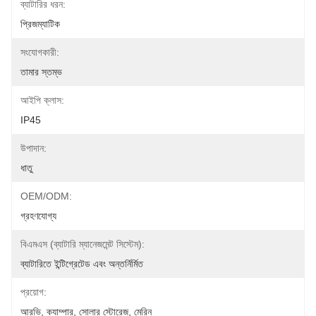
ব্যাটারির ধরন:
প্রিজম্যাটিক
সংযোগকারী:
তামার স্তম্ভ
আইপি ক্লাস:
IP45
উপাদান:
ধাতু
OEM/ODM:
গ্রহণযোগ্য
বিএমএস (ব্যাটারি ম্যানেজমেন্ট সিস্টেম):
ব্যাটারিতে ইন্টিগ্রেটেড এবং অন্তর্নির্মিত
প্রয়োগ:
আরভি, ক্যাম্পার, সোলার স্টোরেজ, মেরিন