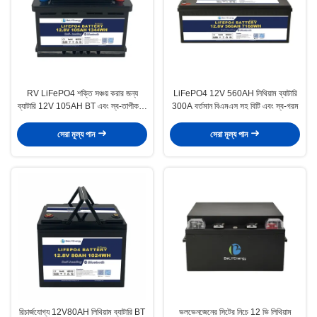
RV LiFePO4 শক্তি সঞ্চয় করার জন্য
LiFePO4 12V 560AH লিথিয়াম ব্যাটারি
ব্যাটারি 12V 105AH BT এবং স্ব-তাপীকরণ
300A বর্তমান বিএমএস সহ বিটি এবং স্ব-গরম
সহ
সেরা মূল্য পান
সেরা মূল্য পান
রিচার্জযোগ্য 12V80AH লিথিয়াম ব্যাটারি BT
ভলভেনজেনের সিটের নিচে 12 ভি লিথিয়াম