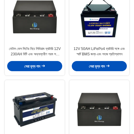
মেটাল কেস সিটের নিচে লিথিয়াম ব্যাটারি 12V
12V 50AH LiFePo4 ব্যাটারি সঙ্গে এবং
230AH বিটি এবং অভ্যন্তরীণ গরম সঙ্গে
স্মার্ট BMS জন্য এবং সহজ প্রতিস্থাপন
আরভি কারভেন জন্য
সেরা মূল্য পান
সেরা মূল্য পান