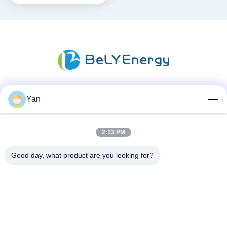
Yan
সোশ্যাল মিডিয়া
2:13 PM
দ্রুত যোগাযোগ
Good day, what product are you looking for?
টেলিফোন:
86-20-82038494
ই-মেইল
sales@szbely.com