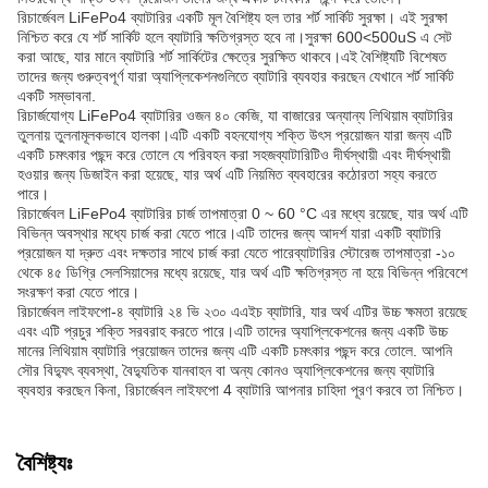
রিচার্জেবল LiFePo4 ব্যাটারির একটি মূল বৈশিষ্ট্য হল তার শর্ট সার্কিট সুরক্ষা। এই সুরক্ষা
নিশ্চিত করে যে শর্ট সার্কিট হলে ব্যাটারি ক্ষতিগ্রস্ত হবে না।সুরক্ষা 600<500uS এ সেট
করা আছে, যার মানে ব্যাটারি শর্ট সার্কিটের ক্ষেত্রে সুরক্ষিত থাকবে।এই বৈশিষ্ট্যটি বিশেষত
তাদের জন্য গুরুত্বপূর্ণ যারা অ্যাপ্লিকেশনগুলিতে ব্যাটারি ব্যবহার করছেন যেখানে শর্ট সার্কিট
একটি সম্ভাবনা.
রিচার্জযোগ্য LiFePo4 ব্যাটারির ওজন ৪০ কেজি, যা বাজারের অন্যান্য লিথিয়াম ব্যাটারির
তুলনায় তুলনামূলকভাবে হালকা।এটি একটি বহনযোগ্য শক্তি উৎস প্রয়োজন যারা জন্য এটি
একটি চমৎকার পছন্দ করে তোলে যে পরিবহন করা সহজব্যাটারিটিও দীর্ঘস্থায়ী এবং দীর্ঘস্থায়ী
হওয়ার জন্য ডিজাইন করা হয়েছে, যার অর্থ এটি নিয়মিত ব্যবহারের কঠোরতা সহ্য করতে
পারে।
রিচার্জেবল LiFePo4 ব্যাটারির চার্জ তাপমাত্রা 0 ~ 60 °C এর মধ্যে রয়েছে, যার অর্থ এটি
বিভিন্ন অবস্থার মধ্যে চার্জ করা যেতে পারে।এটি তাদের জন্য আদর্শ যারা একটি ব্যাটারি
প্রয়োজন যা দ্রুত এবং দক্ষতার সাথে চার্জ করা যেতে পারেব্যাটারির স্টোরেজ তাপমাত্রা -১০
থেকে ৪৫ ডিগ্রি সেলসিয়াসের মধ্যে রয়েছে, যার অর্থ এটি ক্ষতিগ্রস্ত না হয়ে বিভিন্ন পরিবেশে
সংরক্ষণ করা যেতে পারে।
রিচার্জেবল লাইফপো-৪ ব্যাটারি ২৪ ভি ২৩০ এএইচ ব্যাটারি, যার অর্থ এটির উচ্চ ক্ষমতা রয়েছে
এবং এটি প্রচুর শক্তি সরবরাহ করতে পারে।এটি তাদের অ্যাপ্লিকেশনের জন্য একটি উচ্চ
মানের লিথিয়াম ব্যাটারি প্রয়োজন তাদের জন্য এটি একটি চমৎকার পছন্দ করে তোলে. আপনি
সৌর বিদ্যুৎ ব্যবস্থা, বৈদ্যুতিক যানবাহন বা অন্য কোনও অ্যাপ্লিকেশনের জন্য ব্যাটারি
ব্যবহার করছেন কিনা, রিচার্জেবল লাইফপো 4 ব্যাটারি আপনার চাহিদা পূরণ করবে তা নিশ্চিত।
বৈশিষ্ট্যঃ