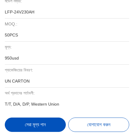
মডেল নম্বর:
LFP-24V230AH
MOQ.:
50PCS
মূল্য:
950usd
প্যাকেজিংয়ের বিবরণ:
UN CARTON
অর্থ প্রদানের শর্তাবলী:
T/T, D/A, D/P, Western Union
সেরা মূল্য পান
যোগাযোগ করুন