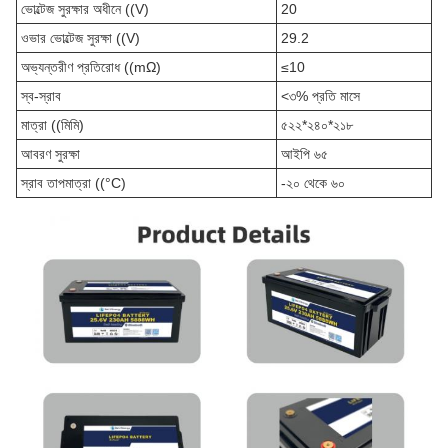
ভোল্টেজ সুরক্ষার অধীনে ((V)
20
ওভার ভোল্টেজ সুরক্ষা ((V)
29.2
অভ্যন্তরীণ প্রতিরোধ ((mΩ)
≤10
স্ব-স্রাব
<৩% প্রতি মাসে
মাত্রা ((মিমি)
৫২২*২৪০*২১৮
আবরণ সুরক্ষা
আইপি ৬৫
স্রাব তাপমাত্রা ((°C)
-২০ থেকে ৬০