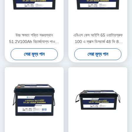
উচ্চ ক্ষমতা শক্তি সঞ্চয়স্থান
এবিএস কেস আইপি 65 ওয়াটারপ্রুফ
51.2V100Ah রিচার্জযোগ্য পাওয়ার
100 এ ম্যাক্স ডিসচার্জ 48 ভি 80
ব্যাটারি হোম শক্তি সিস্টেমের জন্য
এএইচ সৌর জন্য লিথিয়াম আয়ন ব্যাটারি
সেরা মূল্য পান
সেরা মূল্য পান