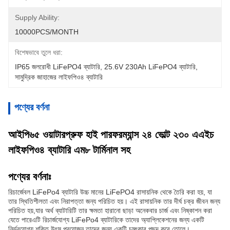
Supply Ability:
10000PCS/MONTH
বিশেষভাবে তুলে ধরা:
IP65 জলরোধী LiFePO4 ব্যাটারি
, 
25.6V 230Ah LiFePO4 ব্যাটারি
, 
সামুদ্রিক জাহাজের লাইফপিও৪ ব্যাটারি
পণ্যের বর্ণনা
আইপি৬৫ ওয়াটারপ্রুফ হাই পারফরম্যান্স ২৪ ভোল্ট ২৩০ এএইচ
লাইফপিও৪ ব্যাটারি এম৮ টার্মিনাল সহ
পণ্যের বর্ণনাঃ
রিচার্জেবল LiFePo4 ব্যাটারি উচ্চ মানের LiFePO4 রাসায়নিক থেকে তৈরি করা হয়, যা
তার স্থিতিশীলতা এবং নিরাপত্তা জন্য পরিচিত হয়। এই রাসায়নিক তার দীর্ঘ চক্র জীবন জন্য
পরিচিত হয়,যার অর্থ ব্যাটারিটি তার ক্ষমতা হারানো ছাড়া অনেকবার চার্জ এবং নিষ্কাশন করা
যেতে পারেএটি রিচার্জযোগ্য LiFePo4 ব্যাটারিকে তাদের অ্যাপ্লিকেশনের জন্য একটি
নির্ভরযোগ্য শক্তি উৎস প্রয়োজন তাদের জন্য একটি চমৎকার পছন্দ করে তোলে।