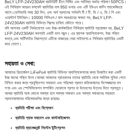
BeLY LFP-24V230AH ব্যাটারিটি চীনে নির্মিত এবং সর্বনিম্ন অর্ডার পরিমাণ 50PCS।
এই লিথিয়াম আয়রন ফসফেট ব্যাটারির দাম 950 ডলার এবং এটি ইউএন কার্টন প্যাকেজিংয়ে
আসে।ডেলিভারি সময় 30 দিন, এবং অর্থ প্রদানের শর্তগুলি টি / টি, ডি / এ, ডি / পি এবং
ওয়েস্টার্ন ইউনিয়ন। 10000 পিসিএস / মাস সরবরাহের ক্ষমতা সহ, BeLY LFP-
24V230AH ব্যাটারি বিভিন্ন শিল্পের চাহিদা মেটাতে পারে।
যদি আপনার একটি নির্ভরযোগ্য এবং উচ্চ-কার্যকারিতা লিথিয়াম ব্যাটারি প্রয়োজন হয়, BeLY
LFP-24V230AH অবশ্যই একটি ভাল পছন্দ। এর ব্যাপক অ্যাপ্লিকেশন, উচ্চ শক্তি
ঘনত্ব,এবং সার্টিফাইড নিরাপত্তা এটিকে বাজারের সেরা লাইফপো-৪ লিথিয়াম ব্যাটারির একটি
করে তোলে।.
সহায়তা ও সেবা:
আমাদের রিচার্জেবল LiFePo4 ব্যাটারি বিভিন্ন অ্যাপ্লিকেশনের জন্য ডিজাইন করা একটি
উচ্চ মানের শক্তি উৎস।আমরা আমাদের গ্রাহকদের তাদের ব্যাটারি থেকে সর্বাধিক সুবিধা পেতে
নিশ্চিত করার জন্য প্রযুক্তিগত সহায়তা এবং পরিষেবা প্রদান করিআমাদের বিশেষজ্ঞদের দল
পণ্য এবং এর স্পেসিফিকেশন সম্পর্কিত যেকোনো প্রশ্ন বা উদ্বেগের উত্তর দিতে প্রস্তুত।
আমরা ব্যাটারি সঙ্গে কোনো সমস্যা হলে সমস্যা সমাধান এবং সমস্যা সমাধানের সহায়তা
প্রদানআমাদের পরিষেবাগুলির মধ্যে রয়েছেঃ
ব্যাটারি পরীক্ষা এবং বিশ্লেষণ
ব্যাটারি প্যাক সমাবেশ এবং কাস্টমাইজেশন
ব্যাটারি ম্যানেজমেন্ট সিস্টেম ইন্টিগ্রেশন