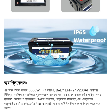
অ্যাপ্লিকেশনঃ
এর উচ্চ শক্তি ঘনত্ব 5888Wh এর কারণে, BeLY LFP-24V230AH ব্যাটারি
বিভিন্ন অ্যাপ্লিকেশনগুলিতে ব্যাপকভাবে ব্যবহৃত হয়, যার মধ্যে রয়েছে সৌর শক্তি সঞ্চয়
ব্যবস্থা, ইউপিএস ব্যাকআপ পাওয়ার সাপ্লাই, বৈদ্যুতিক যানবাহন,এবং বৈদ্যুতিক
যন্ত্রপাতি৫২২*২৪০*২১৮ মিমি এর কমপ্যাক্ট আকার এটি ইনস্টল এবং পরিবহন সহজ করে
তোলে।