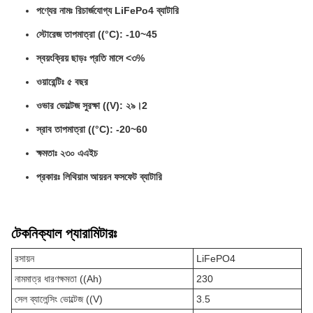
পণ্যের নামঃ রিচার্জযোগ্য LiFePo4 ব্যাটারি
স্টোরেজ তাপমাত্রা ((°C): -10~45
স্বয়ংক্রিয় ছাড়ঃ প্রতি মাসে <৩%
ওয়ারেন্টিঃ ৫ বছর
ওভার ভোল্টেজ সুরক্ষা ((V): ২৯।2
স্রাব তাপমাত্রা ((°C): -20~60
ক্ষমতাঃ ২৩০ এএইচ
প্রকারঃ লিথিয়াম আয়রন ফসফেট ব্যাটারি
টেকনিক্যাল প্যারামিটারঃ
রসায়ন
LiFePO4
নামমাত্র ধারণক্ষমতা ((Ah)
230
সেল ব্যালেন্সিং ভোল্টেজ ((V)
3.5