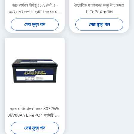
খরচ কার্যকর দীর্ঘায়ু ৫১.২ ভোল্ট ৫০
বৈদ্যুতিক যানবাহনের জন্য উচ্চ ক্ষমতা
এএইচ লাইফপো ৪ ব্যাটারি ৩০০০ চক্র
LiFePo4 ব্যাটারি
স্টোরেজ সিস্টেমের জন্য
সেরা মূল্য পান
সেরা মূল্য পান
দ্রুত চার্জিং হালকা ওজন 3072Wh
36V80Ah LiFePO4 ব্যাটারি নৌকা
জন্য উচ্চতর সুরক্ষা সঙ্গে
সেরা মূল্য পান