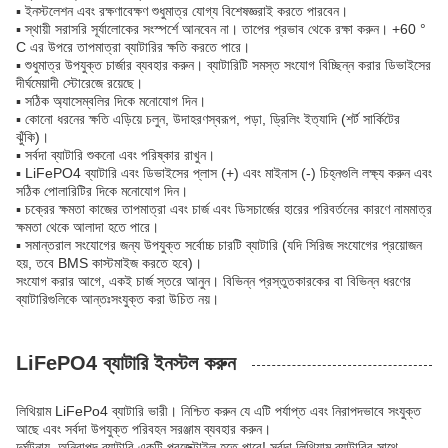
▪ ইনস্টলেশন এবং রক্ষণাবেক্ষণ শুধুমাত্র যোগ্য বিশেষজ্ঞরাই করতে পারবেন।
▪ স্থায়ী সরাসরি সূর্যালোকের সংস্পর্শে আনবেন না। তাপের প্রভাব থেকে রক্ষা করুন। +60 °
C এর উপরে তাপমাত্রা ব্যাটারির ক্ষতি করতে পারে।
▪ শুধুমাত্র উপযুক্ত চার্জার ব্যবহার করুন। ব্যাটারিটি সমস্ত সংযোগ বিচ্ছিন্ন করার ডিভাইসের
দীর্ঘমেয়াদী স্টোরেজে রয়েছে।
▪ সঠিক অ্যাসেম্বলির দিকে মনোযোগ দিন।
▪ কোনো ধরনের ক্ষতি এড়িয়ে চলুন, উদাহরণস্বরূপ, পড়া, ড্রিলিং ইত্যাদি (শর্ট সার্কিটের
ঝুঁকি)।
▪ সর্বদা ব্যাটারি শুকনো এবং পরিষ্কার রাখুন।
▪ LiFePO4 ব্যাটারি এবং ডিভাইসের প্লাস (+) এবং মাইনাস (-) চিহ্নগুলি লক্ষ্য করুন এবং
সঠিক পোলারিটির দিকে মনোযোগ দিন।
▪ চক্রের ক্ষমতা কাজের তাপমাত্রা এবং চার্জ এবং ডিসচার্জের হারের পরিবর্তনের কারণে নামমাত্র
ক্ষমতা থেকে আলাদা হতে পারে।
▪ সমান্তরাল সংযোগের জন্য উপযুক্ত সর্বোচ্চ চারটি ব্যাটারি (যদি সিরিজ সংযোগের প্রয়োজন
হয়, তবে BMS কাস্টমাইজ করতে হবে)।
সংযোগ করার আগে, একই চার্জ স্তরে আনুন। বিভিন্ন প্রস্তুতকারকের বা বিভিন্ন ধরণের
ব্যাটারিগুলিকে আন্তঃসংযুক্ত করা উচিত নয়।
LiFePO4 ব্যাটারি ইনস্টল করুন
লিথিয়াম LiFePo4 ব্যাটারি ভারী। নিশ্চিত করুন যে এটি পর্যাপ্ত এবং নিরাপদভাবে সংযুক্ত
আছে এবং সর্বদা উপযুক্ত পরিবহন সরঞ্জাম ব্যবহার করুন।
দুর্ঘটনায়, অনিরাপদ ব্যাটারি একটি প্রজেক্টাইল হতে পারে! সর্বদা লিথিয়াম ব্যাটারির সাথে