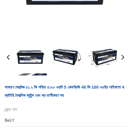
সাধারণ ভোল্টেজ ৫১.২ ভি শক্তি ৫১২০ ওয়াট 5 কেডব্লিউ 48 ভি 100 এএইচ লাইফপো 4
ব্যাটারি বৈকল্পিক ব্লুটুথ এবং স্ব-তাপীকরণ সহ
ব্র্যান্ড নাম:
BeLY