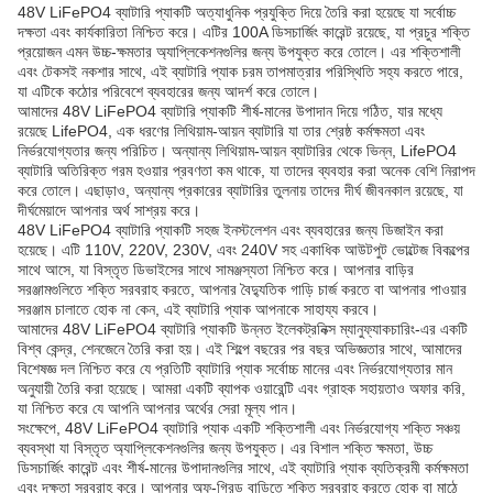
48V LiFePO4 ব্যাটারি প্যাকটি অত্যাধুনিক প্রযুক্তি দিয়ে তৈরি করা হয়েছে যা সর্বোচ্চ
দক্ষতা এবং কার্যকারিতা নিশ্চিত করে। এটির 100A ডিসচার্জিং কারেন্ট রয়েছে, যা প্রচুর শক্তি
প্রয়োজন এমন উচ্চ-ক্ষমতার অ্যাপ্লিকেশনগুলির জন্য উপযুক্ত করে তোলে। এর শক্তিশালী
এবং টেকসই নকশার সাথে, এই ব্যাটারি প্যাক চরম তাপমাত্রার পরিস্থিতি সহ্য করতে পারে,
যা এটিকে কঠোর পরিবেশে ব্যবহারের জন্য আদর্শ করে তোলে।
আমাদের 48V LiFePO4 ব্যাটারি প্যাকটি শীর্ষ-মানের উপাদান দিয়ে গঠিত, যার মধ্যে
রয়েছে LifePO4, এক ধরণের লিথিয়াম-আয়ন ব্যাটারি যা তার শ্রেষ্ঠ কর্মক্ষমতা এবং
নির্ভরযোগ্যতার জন্য পরিচিত। অন্যান্য লিথিয়াম-আয়ন ব্যাটারির থেকে ভিন্ন, LifePO4
ব্যাটারি অতিরিক্ত গরম হওয়ার প্রবণতা কম থাকে, যা তাদের ব্যবহার করা অনেক বেশি নিরাপদ
করে তোলে। এছাড়াও, অন্যান্য প্রকারের ব্যাটারির তুলনায় তাদের দীর্ঘ জীবনকাল রয়েছে, যা
দীর্ঘমেয়াদে আপনার অর্থ সাশ্রয় করে।
48V LiFePO4 ব্যাটারি প্যাকটি সহজ ইনস্টলেশন এবং ব্যবহারের জন্য ডিজাইন করা
হয়েছে। এটি 110V, 220V, 230V, এবং 240V সহ একাধিক আউটপুট ভোল্টেজ বিকল্পের
সাথে আসে, যা বিস্তৃত ডিভাইসের সাথে সামঞ্জস্যতা নিশ্চিত করে। আপনার বাড়ির
সরঞ্জামগুলিতে শক্তি সরবরাহ করতে, আপনার বৈদ্যুতিক গাড়ি চার্জ করতে বা আপনার পাওয়ার
সরঞ্জাম চালাতে হোক না কেন, এই ব্যাটারি প্যাক আপনাকে সাহায্য করবে।
আমাদের 48V LiFePO4 ব্যাটারি প্যাকটি উন্নত ইলেকট্রনিক্স ম্যানুফ্যাকচারিং-এর একটি
বিশ্ব কেন্দ্র, শেনজেনে তৈরি করা হয়। এই শিল্পে বছরের পর বছর অভিজ্ঞতার সাথে, আমাদের
বিশেষজ্ঞ দল নিশ্চিত করে যে প্রতিটি ব্যাটারি প্যাক সর্বোচ্চ মানের এবং নির্ভরযোগ্যতার মান
অনুযায়ী তৈরি করা হয়েছে। আমরা একটি ব্যাপক ওয়ারেন্টি এবং গ্রাহক সহায়তাও অফার করি,
যা নিশ্চিত করে যে আপনি আপনার অর্থের সেরা মূল্য পান।
সংক্ষেপে, 48V LiFePO4 ব্যাটারি প্যাক একটি শক্তিশালী এবং নির্ভরযোগ্য শক্তি সঞ্চয়
ব্যবস্থা যা বিস্তৃত অ্যাপ্লিকেশনগুলির জন্য উপযুক্ত। এর বিশাল শক্তি ক্ষমতা, উচ্চ
ডিসচার্জিং কারেন্ট এবং শীর্ষ-মানের উপাদানগুলির সাথে, এই ব্যাটারি প্যাক ব্যতিক্রমী কর্মক্ষমতা
এবং দক্ষতা সরবরাহ করে। আপনার অফ-গ্রিড বাড়িতে শক্তি সরবরাহ করতে হোক বা মাঠে