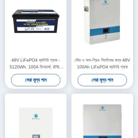
48V LiFePO4 ব্যাটারি প্যাক -
সৌর ও অফ-গ্রিড সিস্টেমের জন্য 48V
5120Wh, 100A ডিসচার্জ, IP65
100Ah LiFePO4 ব্যাটারি প্যাক
এনক্লোজার
সেরা মূল্য পান
সেরা মূল্য পান