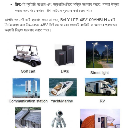
শিল্প:
এই ব্যাটারি সরঞ্জাম এবং যন্ত্রপাতিগুলিতে শক্তি সরবরাহ করতে, দক্ষতা উন্নত
করতে এবং খরচ কমাতে শিল্প সেটিংসে ব্যবহার করা যেতে পারে।
আপনি যেখানেই এটি ব্যবহার করুন না কেন, BeLY LFP-48V100AHBLH একটি
নির্ভরযোগ্য এবং উচ্চ-মানের 48V লিথিয়াম আয়রন ফসফেট ব্যাটারি যা আপনার প্রয়োজন
অনুযায়ী বিদ্যুৎ সরবরাহ করতে পারে।