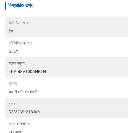
বিস্তারিত তথ্য
উৎপত্তি স্থল:
চীন
পরিচিতিমুলক নাম:
BeLY
মডেল নম্বার:
LFP-48V100AHBLH
প্রকার:
এনার্জি স্টোরেজ সিস্টেম
মাত্রা:
523*269*218 মিমি
ক্ষমতার বিপরিতে:
100আহ