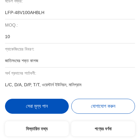
মডেল নম্বর:
LFP-48V100AHBLH
MOQ.:
10
প্যাকেজিংয়ের বিবরণ:
জাতিসংঘের শক্ত কাগজ
অর্থ প্রদানের শর্তাবলী:
L/C, D/A, D/P, T/T, ওয়েস্টার্ন ইউনিয়ন, মানিগ্রাম
সেরা মূল্য পান
যোগাযোগ করুন
বিস্তারিত তথ্য
পণ্যের বর্ণনা