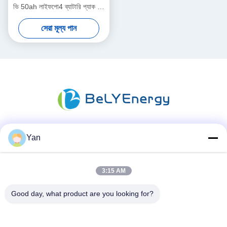
ভি 50ah লাইফপো4 ব্যাটারি প্যাক ফর
কনজিউমার ইলেকট্রনিক্স ইভি
সেরা মূল্য পান
Yan
সোশ্যাল মিডিয়া
3:15 AM
দ্রুত যোগাযোগ
Good day, what product are you looking for?
টেলিফোন:
86-20-82038494