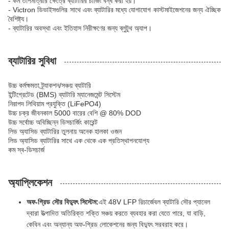
- কম তাপমাত্রার ক্ষেত্রে ব্যাটারির চার্জিং বন্ধ করা হয়।
- Victron ডিভাইসগুলির সাথে এবং ব্যাটারির মধ্যে যোগাযোগ কাস্টমাইজেশনের জন্য ঐচ্ছিক
বৈশিষ্ট্য।
- ব্যাটারির অবস্থা এবং ইতিহাস নিরীক্ষণের জন্য ব্লুটুথ অ্যাপ।
ব্যাটারির সুবিধা
উচ্চ কর্মক্ষমতা ট্র্যাকশন/সঞ্চয় ব্যাটারি
ইন্টিগ্রেটেড (BMS) ব্যাটারি ম্যানেজমেন্ট সিস্টেম
নিরাপদ লিথিয়াম প্রযুক্তি (LiFePO4)
উচ্চ চক্র জীবনকাল 5000 বারের বেশি @ 80% DOD
উচ্চ সর্বোচ্চ অবিচ্ছিন্ন ডিসচার্জিং কারেন্ট
লিড অ্যাসিড ব্যাটারির তুলনায় অনেক হালকা ওজন
লিড অ্যাসিড ব্যাটারির সাথে এক থেকে এক প্রতিস্থাপনযোগ্য
কম স্ব-ডিসচার্জ
অ্যাপ্লিকেশন
অফ-গ্রিড সৌর বিদ্যুৎ সিস্টেম:
এই 48V LFP রিচার্জেবল ব্যাটারি সৌর প্যানেল
দ্বারা উত্পাদিত অতিরিক্ত শক্তি সঞ্চয় করতে ব্যবহার করা যেতে পারে, যা বাড়ি,
কেবিন এবং অন্যান্য অফ-গ্রিড লোকেশনের জন্য বিদ্যুৎ সরবরাহ করে।