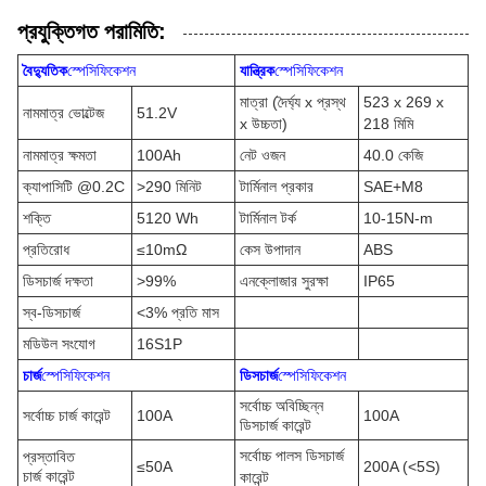
প্রযুক্তিগত পরামিতি:
বৈদ্যুতিক
স্পেসিফিকেশন
যান্ত্রিক
স্পেসিফিকেশন
মাত্রা (দৈর্ঘ্য x প্রস্থ
523 x 269 x
নামমাত্র ভোল্টেজ
51.2V
x উচ্চতা)
218 মিমি
নামমাত্র ক্ষমতা
100Ah
নেট ওজন
40.0 কেজি
ক্যাপাসিটি @0.2C
>290 মিনিট
টার্মিনাল প্রকার
SAE+M8
শক্তি
5120 Wh
টার্মিনাল টর্ক
10-15N-m
প্রতিরোধ
≤10mΩ
কেস উপাদান
ABS
ডিসচার্জ দক্ষতা
>99%
এনক্লোজার সুরক্ষা
IP65
স্ব-ডিসচার্জ
<3% প্রতি মাস
মডিউল সংযোগ
16S1P
চার্জ
স্পেসিফিকেশন
ডিসচার্জ
স্পেসিফিকেশন
সর্বোচ্চ অবিচ্ছিন্ন
সর্বোচ্চ চার্জ কারেন্ট
100A
100A
ডিসচার্জ কারেন্ট
সর্বোচ্চ পালস ডিসচার্জ
প্রস্তাবিত
≤50A
200A (<5S)
চার্জ কারেন্ট
কারেন্ট