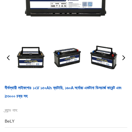
দীর্ঘস্থায়ী লাইফপো৪ ১২V ১৫০Ah ব্যাটারি, ১৬০A সর্বোচ্চ একটানা ডিসচার্জ কারেন্ট এবং
≥৩০০০ চক্র সহ
ব্র্যান্ড নাম:
BeLY