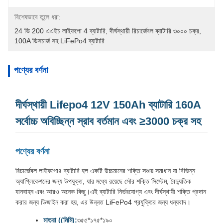
বিশেষভাবে তুলে ধরা:
24 ভি 200 এএইচ লাইফপো 4 ব্যাটারি
, 
দীর্ঘস্থায়ী রিচার্জেবল ব্যাটারি ৩০০০ চক্র
, 
100A ডিসচার্জ সহ LiFePo4 ব্যাটারি
পণ্যের বর্ণনা
দীর্ঘস্থায়ী Lifepo4 12V 150Ah ব্যাটারি 160A
সর্বোচ্চ অবিচ্ছিন্ন স্রাব বর্তমান এবং ≥3000 চক্র সহ
পণ্যের বর্ণনা
রিচার্জেবল লাইফপো৪ ব্যাটারি হল একটি উচ্চমানের শক্তি সঞ্চয় সমাধান যা বিভিন্ন
অ্যাপ্লিকেশনের জন্য উপযুক্ত, যার মধ্যে রয়েছে সৌর শক্তি সিস্টেম, বৈদ্যুতিক
যানবাহন এবং আরও অনেক কিছু।এই ব্যাটারি নির্ভরযোগ্য এবং দীর্ঘস্থায়ী শক্তি প্রদান
করার জন্য ডিজাইন করা হয়, এর উন্নত LiFePo4 প্রযুক্তির জন্য ধন্যবাদ।
মাত্রা ((মিমি):
৩৫৫*১৭৫*১৯০