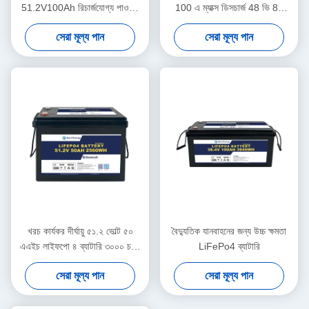
51.2V100Ah রিচার্জযোগ্য পাওয়ার
100 এ ম্যাক্স ডিসচার্জ 48 ভি 80
ব্যাটারি হোম শক্তি সিস্টেমের জন্য
এএইচ সৌর জন্য লিথিয়াম আয়ন ব্যাটারি
সেরা মূল্য পান
সেরা মূল্য পান
খরচ কার্যকর দীর্ঘায়ু ৫১.২ ভোল্ট ৫০
বৈদ্যুতিক যানবাহনের জন্য উচ্চ ক্ষমতা
এএইচ লাইফপো ৪ ব্যাটারি ৩০০০ চক্র
LiFePo4 ব্যাটারি
স্টোরেজ সিস্টেমের জন্য
সেরা মূল্য পান
সেরা মূল্য পান