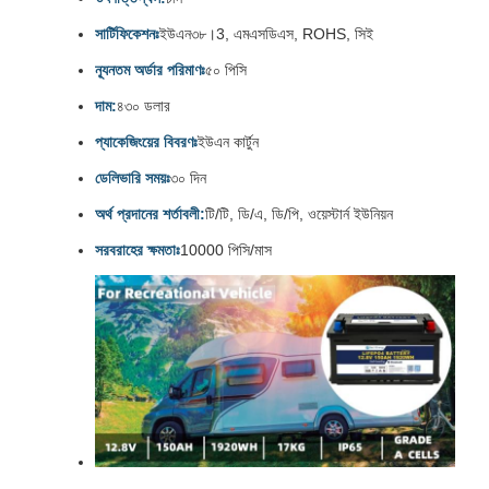
সার্টিফিকেশনঃ
ইউএন৩৮।3, এমএসডিএস, ROHS, সিই
ন্যূনতম অর্ডার পরিমাণঃ
৫০ পিসি
দাম:
৪৩০ ডলার
প্যাকেজিংয়ের বিবরণঃ
ইউএন কার্টুন
ডেলিভারি সময়ঃ
৩০ দিন
অর্থ প্রদানের শর্তাবলী:
টি/টি, ডি/এ, ডি/পি, ওয়েস্টার্ন ইউনিয়ন
সরবরাহের ক্ষমতাঃ
10000 পিসি/মাস