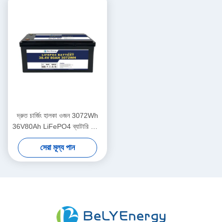
দ্রুত চার্জিং হালকা ওজন 3072Wh
36V80Ah LiFePO4 ব্যাটারি নৌকা
জন্য উচ্চতর সুরক্ষা সঙ্গে
সেরা মূল্য পান