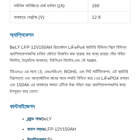
সর্বাধিক অবিচ্ছিন্ন চার্জ বর্তমান ((A)
160
নামমাত্র ভোল্টেজ (V)
12.8
অ্যাপ্লিকেশন
BeLY LFP-12V150AH রিচার্জেবল LiFePo4 ব্যাটারি বিভিন্ন শিল্পে বিভিন্ন
অ্যাপ্লিকেশনগুলির চাহিদা মেটাতে ডিজাইন করা হয়েছে যার মধ্যে রয়েছে সৌর শক্তি
সিস্টেম, বৈদ্যুতিক যানবাহন, ইউপিএস সিস্টেম,এবং নৌ সরঞ্জাম.
ইউএন৩৮ এর সাথে।3, এমএসডিএস, ROHS, এবং সিই সার্টিফিকেশন, এই ব্যাটারি
নিরাপত্তা এবং আন্তর্জাতিক মানের সাথে সম্মতি নিশ্চিত করে।এর LiFePO4 রসায়ন
এবং 150Ah এর নামমাত্র ক্ষমতা এটিকে উচ্চ শক্তি খরচ অ্যাপ্লিকেশনগুলির জন্য
উপযুক্ত করে তোলে.
কাস্টমাইজেশন
ব্র্যান্ড নামঃ
BeLY
মডেল নম্বরঃ
LFP-12V150AH
উৎপত্তিস্থল:
চীন