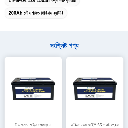
LiFePo4 12v 150ah গল্ফ কার্ট ব্যাটারি
200Ah সৌর শক্তি লিথিয়াম ব্যাটারি
সংশ্লিষ্ট পণ্য
উচ্চ ক্ষমতা শক্তি সঞ্চয়স্থান
এবিএস কেস আইপি 65 ওয়াটারপ্রুফ