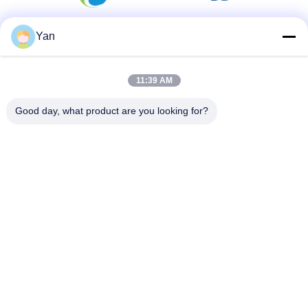
Yan
সোশ্যাল মিডিয়া
11:39 AM
দ্রুত যোগাযোগ
Good day, what product are you looking for?
টেলিফোন:
86-20-82038494
ই-মেইল
sales@szbely.com
ঠিকানা:
4/F, নং 1 বিল্ডিং, হুয়াওয়েই কেগু ইন্ডাস্ট্রি পার্ক, ডালিংশান টাউন, ডংগুয়ান, গুয়াংডং,
চীন। পিসি: 523000
গোপনীয়তা নীতি
|
সাইট ম্যাপ