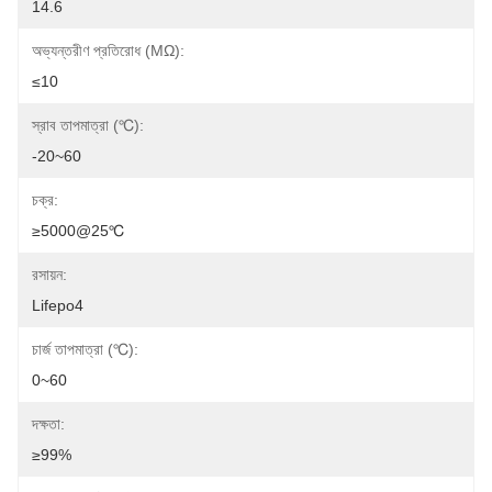
14.6
অভ্যন্তরীণ প্রতিরোধ (mΩ):
≤10
স্রাব তাপমাত্রা (℃):
-20~60
চক্র:
≥5000@25℃
রসায়ন:
Lifepo4
চার্জ তাপমাত্রা (℃):
0~60
দক্ষতা:
≥99%