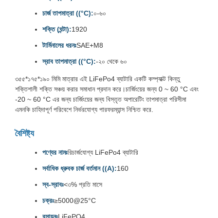
চার্জ তাপমাত্রা ((°C):
০-৬০
শক্তি (ঘন্টা):
1920
টার্মিনালের ধরনঃ
SAE+M8
স্রাব তাপমাত্রা ((°C):
-২০ থেকে ৬০
৩৫৫*১৭৫*১৯০ মিমি মাত্রার এই LiFePo4 ব্যাটারি একটি কম্প্যাক্ট কিন্তু
শক্তিশালী শক্তি সঞ্চয় করার সমাধান প্রদান করে।চার্জিংয়ের জন্য 0 ~ 60 °C এবং
-20 ~ 60 °C এর জন্য চার্জিংয়ের জন্য বিস্তৃত অপারেটিং তাপমাত্রা পরিসীমা
এমনকি চাহিদাপূর্ণ পরিবেশে নির্ভরযোগ্য পারফরম্যান্স নিশ্চিত করে.
বৈশিষ্ট্য
পণ্যের নামঃ
রিচার্জযোগ্য LiFePo4 ব্যাটারি
সর্বাধিক ধ্রুবক চার্জ বর্তমান ((A):
160
স্ব-স্রাবঃ
<৩% প্রতি মাসে
চক্রঃ
≥5000@25°C
রসায়নঃ
LiFePO4