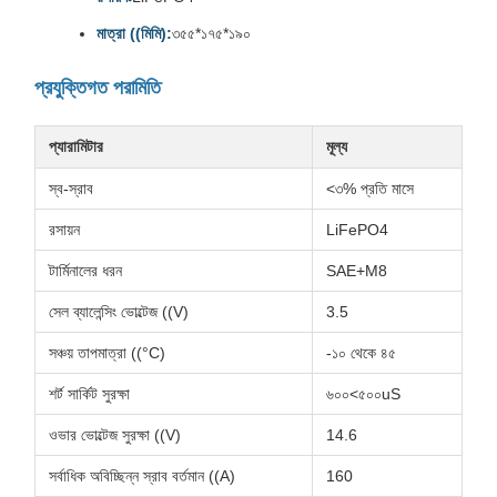
মাত্রা ((মিমি):
৩৫৫*১৭৫*১৯০
প্রযুক্তিগত পরামিতি
প্যারামিটার
মূল্য
স্ব-স্রাব
<৩% প্রতি মাসে
রসায়ন
LiFePO4
টার্মিনালের ধরন
SAE+M8
সেল ব্যালেন্সিং ভোল্টেজ ((V)
3.5
সঞ্চয় তাপমাত্রা ((°C)
-১০ থেকে ৪৫
শর্ট সার্কিট সুরক্ষা
৬০০<৫০০uS
ওভার ভোল্টেজ সুরক্ষা ((V)
14.6
সর্বাধিক অবিচ্ছিন্ন স্রাব বর্তমান ((A)
160