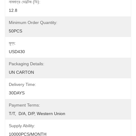
নামমাত্র ভোল্টেজ (ভি):
12.8
Minimum Order Quantity:
50PCS
মূল্য:
USD430
Packaging Details:
UN CARTON
Delivery Time:
30DAYS
Payment Terms:
T/T,  D/A, D/P, Western Union
Supply Ability:
10000PCS/MONTH