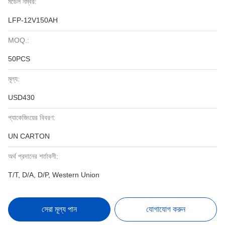
মডেল নম্বর:
LFP-12V150AH
MOQ.:
50PCS
মূল্য:
USD430
প্যাকেজিংয়ের বিবরণ:
UN CARTON
অর্থ প্রদানের শর্তাবলী:
T/T, D/A, D/P, Western Union
সেরা মূল্য পান
যোগাযোগ করুন