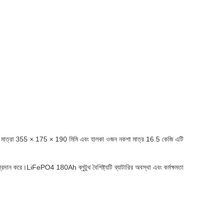
যাক্ট মাত্রা 355 × 175 × 190 মিমি এবং হালকা ওজন নকশা মাত্র 16.5 কেজি এটি
েশন প্রদান করে।LiFePO4 180Ah ব্লুটুথ বৈশিষ্ট্যটি ব্যাটারির অবস্থা এবং কর্মক্ষমতা