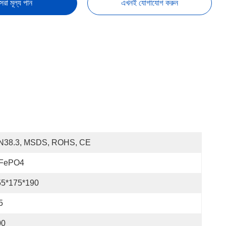
েরা মূল্য পান
এখনই যোগাযোগ করুন
N38.3, MSDS, ROHS, CE
iFePO4
55*175*190
5
00