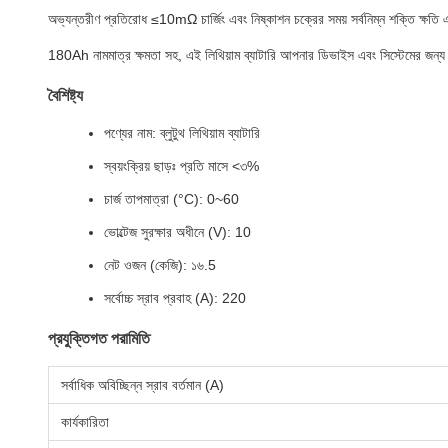
অভ্যন্তরীণ প্রতিরোধ ≤10mΩ চার্জিং এবং নিষ্কাশন চক্রের সময় সর্বনিম্ন শক্তি ক্ষতি এব
180Ah নামমাত্র ক্ষমতা সহ, এই লিথিয়াম ব্যাটারি আপনার ডিভাইস এবং সিস্টেমের জন্
বৈশিষ্ট্য
পণ্যের নাম: ব্লুটুথ লিথিয়াম ব্যাটারি
স্বয়ংক্রিয় ছাড়ঃ প্রতি মাসে <৩%
চার্জ তাপমাত্রা (°C): 0~60
ভোল্টেজ সুরক্ষার অধীনে (V): 10
নেট ওজন (কেজি): ১৬.5
সর্বোচ্চ স্রাব প্রবাহ (A): 220
প্রযুক্তিগত পরামিতি
সর্বাধিক অবিচ্ছিন্ন স্রাব বর্তমান (A)
কার্যকারিতা