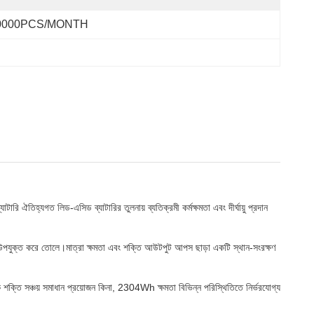
0000PCS/MONTH
ারি ঐতিহ্যগত লিড-এসিড ব্যাটারির তুলনায় ব্যতিক্রমী কর্মক্ষমতা এবং দীর্ঘায়ু প্রদান
্য উপযুক্ত করে তোলে।মাত্রা ক্ষমতা এবং শক্তি আউটপুট আপস ছাড়া একটি স্থান-সংরক্ষণ
 শক্তি সঞ্চয় সমাধান প্রয়োজন কিনা, 2304Wh ক্ষমতা বিভিন্ন পরিস্থিতিতে নির্ভরযোগ্য