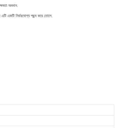
মক্ষমতা অবদান.
এটি একটি নির্ভরযোগ্য পছন্দ করে তোলে.