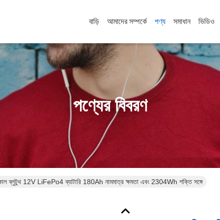
বাড়ি
আমাদের সম্পর্কে
পণ্য
সমাধান
ভিডিও
পণ্যের বিবরণ
ীবনকাল ব্লুটুথ 12V LiFePo4 ব্যাটারি 180Ah নামমাত্র ক্ষমতা এবং 2304Wh শক্তি সঙ্গে