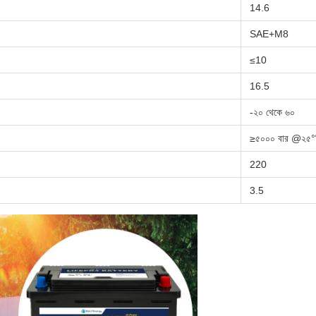
14.6
SAE+M8
≤10
16.5
-২০ থেকে ৬০
≥৫০০০ বার @২৫°
220
3.5