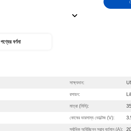
স
পণ্যের বর্ণনা
সাক্ষ্যদান:
U
রসায়ন:
L
মাত্রা (মিমি):
3
কোষের ভারসাম্য ভোল্টেজ (V):
3.
সর্বাধিক অবিচ্ছিন্ন স্রাব বর্তমান (A):
2