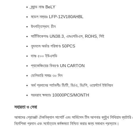
ব্র্যান্ড নামঃ BeLY
মডেল নম্বরঃ LFP-12V180AHBL
উৎপত্তিস্থল: চীন
সার্টিফিকেশনঃ UN38.3, এমএসডিএস, ROHS, সিই
ন্যূনতম অর্ডার পরিমাণঃ 50PCS
দামঃ ৫০০ ইউএসডি
প্যাকেজিংয়ের বিবরণঃ UN CARTON
ডেলিভারি সময়ঃ ৩০ দিন
অর্থ প্রদানের শর্তাবলীঃ টি/টি, ডি/এ, ডি/পি, ওয়েস্টার্ন ইউনিয়ন
সরবরাহ ক্ষমতাঃ 10000PCS/MONTH
সহায়তা ও সেবা
আমাদের প্রোডাক্ট টেকনিক্যাল সাপোর্ট এবং সার্ভিসেস টিম আপনার ব্লুটুথ লিথিয়াম ব্যাটা
নির্দেশিকা প্রদান এবং সর্বোত্তম কর্মক্ষমতা নিশ্চিত করার জন্য সমাধান প্রস্তাব।