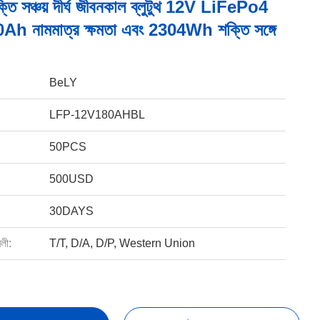
তি সঞ্চয় দীর্ঘ জীবনকাল ব্লুটুথ 12V LiFePo4
80Ah নামমাত্র ক্ষমতা এবং 2304Wh শক্তি সঙ্গে
BeLY
LFP-12V180AHBL
50PCS
500USD
30DAYS
বলী:
T/T, D/A, D/P, Western Union