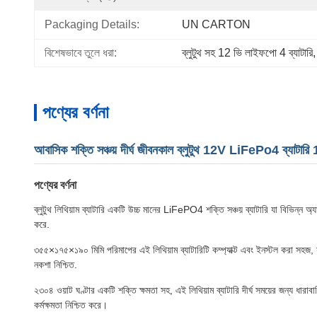
Packaging Details:
UN CARTON
বিশেষভাবে তুলে ধরা:
ব্লুটুথ সহ 12 ভি লাইফপো 4 ব্যাটারি
,
পণ্যের বর্ণনা
আবাসিক শক্তি সঞ্চয় দীর্ঘ জীবনকাল ব্লুটুথ 12V LiFePo4 ব্যাটা
পণ্যের বর্ণনা
ব্লুটুথ লিথিয়াম ব্যাটারি একটি উচ্চ মানের LiFePO4 শক্তি সঞ্চয় ব্যাটারি যা বিভিন্ন অ্
করে.
৩৫৫×১৭৫×১৯০ মিমি পরিমাপের এই লিথিয়াম ব্যাটারিটি কম্প্যাক্ট এবং ইনস্টল করা সহজ, 
নকশা নিশ্চিত.
২৩০৪ ওয়াট ঘণ্টার একটি শক্তি ক্ষমতা সহ, এই লিথিয়াম ব্যাটারি দীর্ঘ সময়ের জন্য ধ
কর্মক্ষমতা নিশ্চিত করে।