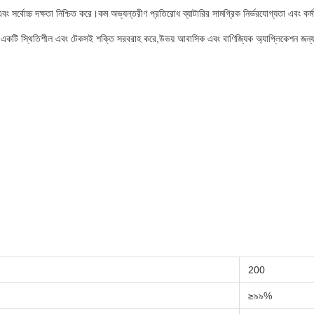
ং সর্বোচ্চ দক্ষতা নিশ্চিত করে।কম অভ্যন্তরীণ প্রতিরোধ ব্যাটারির সামগ্রিক নির্ভরযোগ্যতা এবং কর্
য একটি স্থিতিশীল এবং টেকসই শক্তি সরবরাহ করে,উভয় আবাসিক এবং বাণিজ্যিক অ্যাপ্লিকেশন জন্য 
200
≥৯৯%